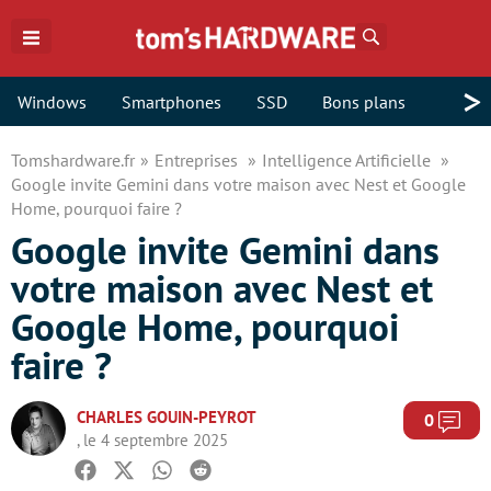
Rechercher
>
Windows
Smartphones
SSD
Bons plans
Tomshardware.fr
Entreprises
Intelligence Artificielle
Google invite Gemini dans votre maison avec Nest et Google
Home, pourquoi faire ?
Google invite Gemini dans
votre maison avec Nest et
Google Home, pourquoi
faire ?
CHARLES GOUIN-PEYROT
Com
0
, le 4 septembre 2025
Facebook
Twitter
Whatsapp
Reddit