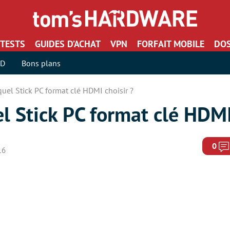
TESTS
GUIDES D’ACHAT
VPN
FORFAIT MOBILE
DOS
SD
Bons plans
quel Stick PC format clé HDMI choisir ?
el Stick PC format clé HDMI
0
16