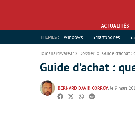
ACTUALITÉS
THÈMES :
Windows
Smartphones
S
Tomshardware.fr
Dossier
Guide d’achat : 
Guide d’achat : qu
BERNARD DAVID CORROY
, le 9 mars 20
Facebook
Twitter
Whatsapp
Reddit