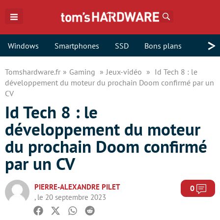
Rechercher
>
Windows
Smartphones
SSD
Bons plans
Tomshardware.fr
Gaming
Jeux-vidéo
Id Tech 8 : le
développement du moteur du prochain Doom confirmé par un
CV
Id Tech 8 : le
développement du moteur
du prochain Doom confirmé
par un CV
PIERRE-ALEXANDRE PILET
Com
0
, le 20 septembre 2023
Facebook
Twitter
Whatsapp
Reddit