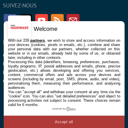
SUIVEZ-NOUS
Facebook
Twitter
Youtube
RSS
Newsletter
Welcome
With our 226
partners
, we wish to store and access information on
ENTREPRISE
À PROPOS
your devices (cookies, pixels in emails, etc.), combine and share
your personal data with our partners, whether collected on this
website or in our emails, already held by some of us, or obtained
Confidentialité et Cookies
Contact
later, including in other contexts.
Processing this data (identifiers, browsing, preferences, purchases,
Mentions légales et CGU
loyalty programs, IP, postal addresses and emails, phone, precise
geolocation, etc.) allows developing and offering you services,
Préférences Cookies
content, commercial offers and ads across your devices and
screens (including by email, post, SMS, phone, audio, and video),
Qui sommes nous
personalising them, measuring their performance, and analysing
audiences.
You can "accept all" and withdraw your consent at any time via the
"cookie" icon
. You can also "set detailed preferences" and object to
processing activities not subject to consent. These choices remain
valid for 6 months.
powered by
© 2026 Galaxie Media Tous droits réservés
Accept all