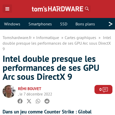
Rechercher
>
Windows
Smartphones
SSD
Bons plans
Tomshardware.fr
Informatique
Cartes graphiques
Intel
double presque les performances de ses GPU Arc sous DirectX
9
Intel double presque les
performances de ses GPU
Arc sous DirectX 9
RÉMI BOUVET
Com
0
, le 7 décembre 2022
Facebook
Twitter
Whatsapp
Reddit
Dans un jeu comme Counter Strike : Global