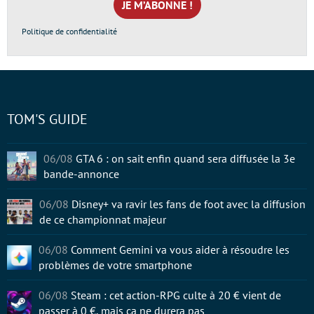
*
Politique de confidentialité
TOM'S GUIDE
06/08
GTA 6 : on sait enfin quand sera diffusée la 3e
bande-annonce
06/08
Disney+ va ravir les fans de foot avec la diffusion
de ce championnat majeur
06/08
Comment Gemini va vous aider à résoudre les
problèmes de votre smartphone
06/08
Steam : cet action-RPG culte à 20 € vient de
passer à 0 €, mais ça ne durera pas