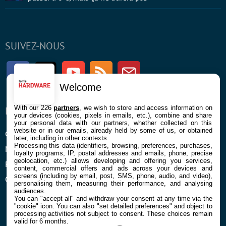
SUIVEZ-NOUS
Facebook
Twitter
Youtube
RSS
Newsletter
Welcome
With our 226
partners
, we wish to store and access information on
ENTREPRISE
À PROPOS
your devices (cookies, pixels in emails, etc.), combine and share
your personal data with our partners, whether collected on this
website or in our emails, already held by some of us, or obtained
Confidentialité et Cookies
Contact
later, including in other contexts.
Processing this data (identifiers, browsing, preferences, purchases,
Mentions légales et CGU
loyalty programs, IP, postal addresses and emails, phone, precise
geolocation, etc.) allows developing and offering you services,
Préférences Cookies
content, commercial offers and ads across your devices and
screens (including by email, post, SMS, phone, audio, and video),
Qui sommes nous
personalising them, measuring their performance, and analysing
audiences.
You can "accept all" and withdraw your consent at any time via the
"cookie" icon
. You can also "set detailed preferences" and object to
processing activities not subject to consent. These choices remain
valid for 6 months.