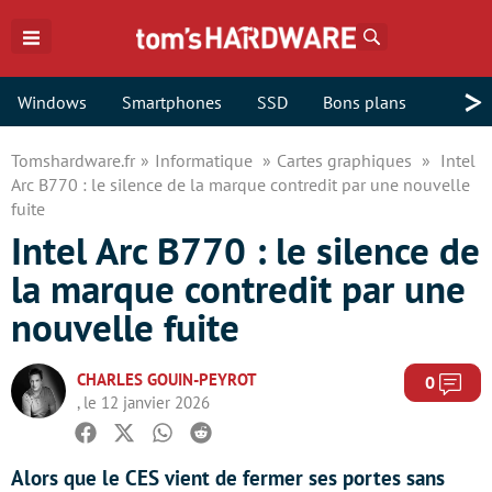
Rechercher
>
Windows
Smartphones
SSD
Bons plans
Tomshardware.fr
Informatique
Cartes graphiques
Intel
Arc B770 : le silence de la marque contredit par une nouvelle
fuite
Intel Arc B770 : le silence de
la marque contredit par une
nouvelle fuite
CHARLES GOUIN-PEYROT
Com
0
, le 12 janvier 2026
Facebook
Twitter
Whatsapp
Reddit
Alors que le CES vient de fermer ses portes sans