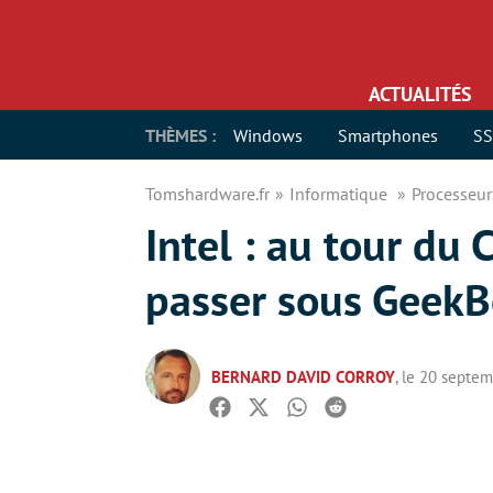
ACTUALITÉS
THÈMES :
Windows
Smartphones
S
Tomshardware.fr
Informatique
Processeu
Intel : au tour du
passer sous Geek
BERNARD DAVID CORROY
, le 20 septe
Facebook
Twitter
Whatsapp
Reddit