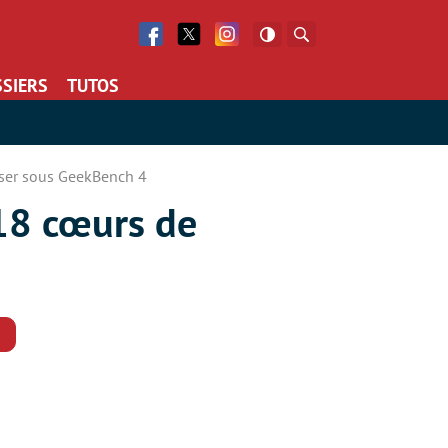
Facebook
Twitter
Facebook
Rechercher
SIERS
TUTOS
sser sous GeekBench 4
 18 cœurs de
Commentaires