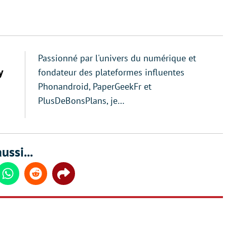
Passionné par l'univers du numérique et
y
fondateur des plateformes influentes
Phonandroid, PaperGeekFr et
PlusDeBonsPlans, je…
ussi...
din
Whatsapp
Reddit
Share