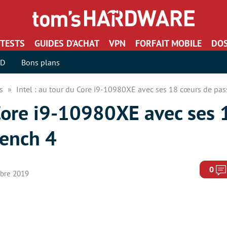
TESTS
GUIDES D’ACHAT
VPN
FORFAIT MOBILE
DOS
SD
Bons plans
rs
Intel : au tour du Core i9-10980XE avec ses 18 cœurs de pa
 Core i9-10980XE avec ses
Bench 4
0
mbre 2019