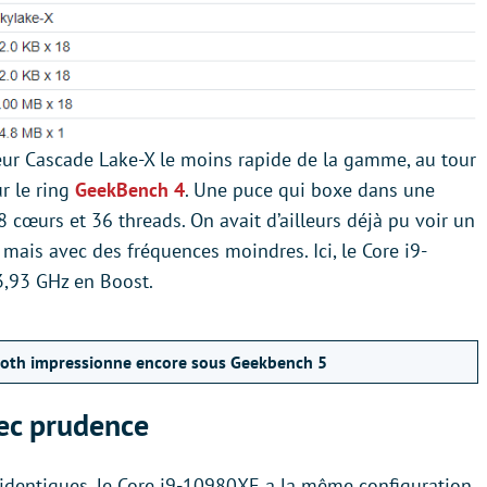
seur Cascade Lake-X le moins rapide de la gamme, au tour
r le ring
GeekBench 4
. Une puce qui boxe dans une
 cœurs et 36 threads. On avait d’ailleurs déjà pu voir un
ais avec des fréquences moindres. Ici, le Core i9-
3,93 GHz en Boost.
ooth impressionne encore sous Geekbench 5
vec prudence
identiques, le Core i9-10980XE a la même configuration