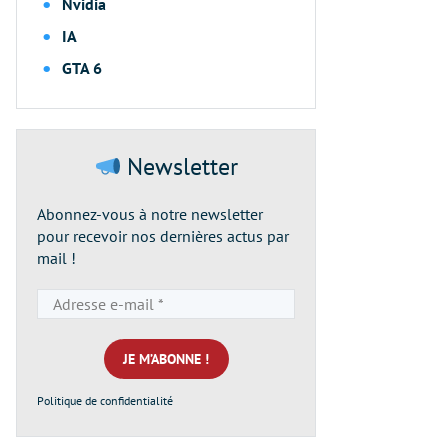
Nvidia
IA
GTA 6
Newsletter
Abonnez-vous à notre newsletter
pour recevoir nos dernières actus par
mail !
Adresse
e-
mail
*
Politique de confidentialité