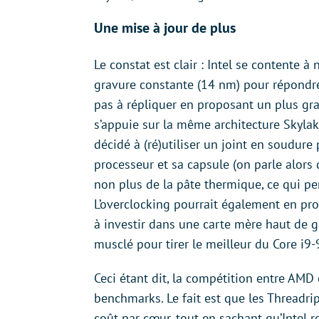
Une mise à jour de plus
Le constat est clair : Intel se contente à
gravure constante (14 nm) pour répondre 
pas à répliquer en proposant un plus gr
s’appuie sur la même architecture Skylak
décidé à (ré)utiliser un joint en soudure
processeur et sa capsule (on parle alor
non plus de la pâte thermique, ce qui pe
L’overclocking pourrait également en prof
à investir dans une carte mère haut de 
musclé pour tirer le meilleur du Core i9
Ceci étant dit, la compétition entre AMD
benchmarks. Le fait est que les Threadr
coût par cœur, tout en sachant qu’Intel re