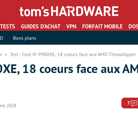
TESTS
GUIDES D’ACHAT
VPN
FORFAIT MOBILE
DOS
SD
Bons plans
rs
Test : Core i9-9980XE, 18 coeurs face aux AMD Threadripper
80XE, 18 coeurs face aux A
7
bre 2018