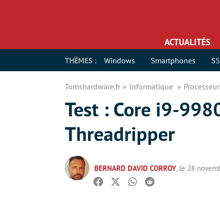
ACTUALITÉS
THÈMES :
Windows
Smartphones
S
Tomshardware.fr
Informatique
Processeu
Test : Core i9-99
Threadripper
BERNARD DAVID CORROY
, le 28 novem
Facebook
Twitter
Whatsapp
Reddit