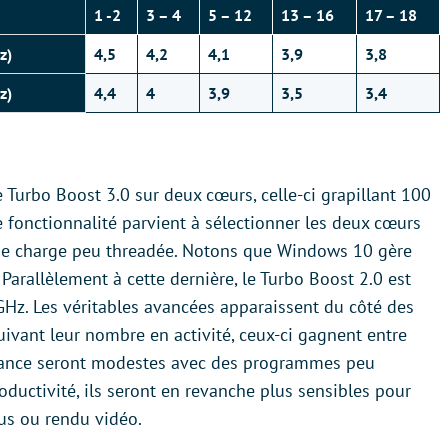
1 -2
3 – 4
5 – 12
13 – 16
17 – 18
z)
4,5
4,2
4,1
3,9
3,8
z)
4,4
4
3,9
3,5
3,4
 Turbo Boost 3.0 sur deux cœurs, celle-ci grapillant 100
 fonctionnalité parvient à sélectionner les deux cœurs
une charge peu threadée. Notons que Windows 10 gère
 Parallèlement à cette dernière, le Turbo Boost 2.0 est
GHz. Les véritables avancées apparaissent du côté des
ivant leur nombre en activité, ceux-ci gagnent entre
rmance seront modestes avec des programmes peu
ductivité, ils seront en revanche plus sensibles pour
us ou rendu vidéo.