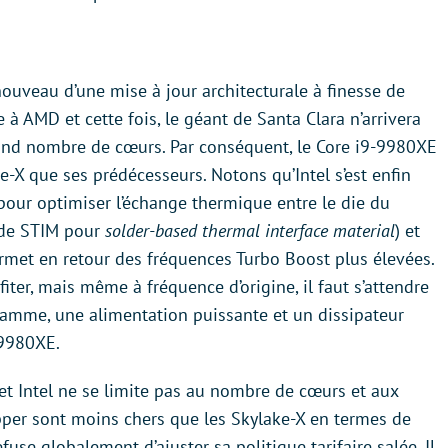
 nouveau d’une mise à jour architecturale à finesse de
à AMD et cette fois, le géant de Santa Clara n’arrivera
and nombre de cœurs. Par conséquent, le Core i9-9980XE
e-X que ses prédécesseurs. Notons qu’Intel s’est enfin
 pour optimiser l’échange thermique entre le die du
s de STIM pour
solder-based thermal interface material
) et
rmet en retour des fréquences Turbo Boost plus élevées.
iter, mais même à fréquence d’origine, il faut s’attendre
gamme, une alimentation puissante et un dissipateur
-9980XE.
 et Intel ne se limite pas au nombre de cœurs et aux
ipper sont moins chers que les Skylake-X en termes de
fuse globalement d’ajuster sa politique tarifaire salée. Il