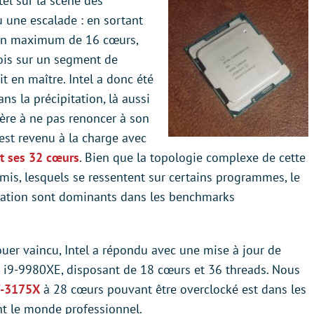
tel sur la scène des
 une escalade : en sortant
un maximum de 16 cœurs,
ois sur un segment de
t en maître. Intel a donc été
ans la précipitation, là aussi
re à ne pas renoncer à son
est revenu à la charge avec
 ses 32 cœurs
. Bien que la topologie complexe de cette
mis, lesquels se ressentent sur certains programmes, le
ération sont dominants dans les benchmarks
uer vaincu, Intel a répondu avec une mise à jour de
re i9-9980XE, disposant de 18 cœurs et 36 threads. Nous
-3175X
à 28 cœurs pouvant être overclocké est dans les
nt le monde professionnel.