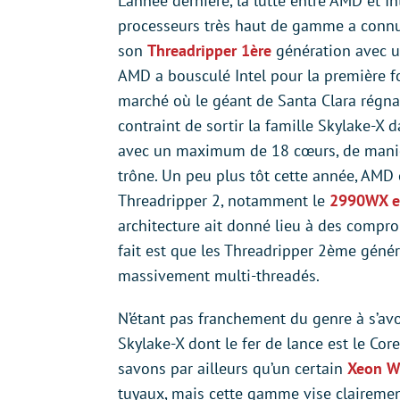
L’année dernière, la lutte entre AMD et In
processeurs très haut de gamme a connu
son
Threadripper 1ère
génération avec 
AMD a bousculé Intel pour la première f
marché où le géant de Santa Clara régnai
contraint de sortir la famille Skylake-X d
avec un maximum de 18 cœurs, de maniè
trône. Un peu plus tôt cette année, AMD 
Threadripper 2, notamment le
2990WX et
architecture ait donné lieu à des compro
fait est que les Threadripper 2ème gén
massivement multi-threadés.
N’étant pas franchement du genre à s’avo
Skylake-X dont le fer de lance est le Co
savons par ailleurs qu’un certain
Xeon W
tuyaux, mais cette gamme vise claireme