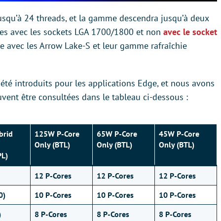
jusqu’à 24 threads, et la gamme descendra jusqu’à deux
les avec les sockets LGA 1700/1800 et non
avec le socket
e avec les Arrow Lake-S et leur gamme rafraîchie
 été introduits pour les applications Edge, et nous avons
uvent être consultées dans le tableau ci-dessous :
brid
125W P-Core
65W P-Core
45W P-Core
Only (BTL)
Only (BTL)
Only (BTL)
L)
12 P-Cores
12 P-Cores
12 P-Cores
0)
10 P-Cores
10 P-Cores
10 P-Cores
)
8 P-Cores
8 P-Cores
8 P-Cores