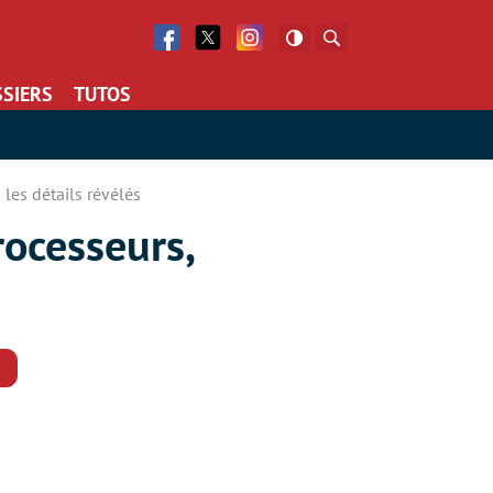
Facebook
Twitter
Facebook
Rechercher
SIERS
TUTOS
 les détails révélés
rocesseurs,
Commentaires