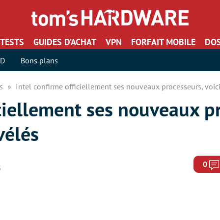
TESTS
GUIDES D’ACHAT
VPN
FORFAIT MOBILE
DOS
SD
Bons plans
rs
Intel confirme officiellement ses nouveaux processeurs, voici
iciellement ses nouveaux p
vélés
0
5