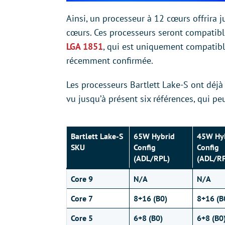
Ainsi, un processeur à 12 cœurs offrira 
cœurs. Ces processeurs seront compatib
LGA 1851
, qui est uniquement compatibl
récemment confirmée.
Les processeurs Bartlett Lake-S ont déjà
vu jusqu’à présent six références, qui pe
Bartlett Lake-S
65W Hybrid
45W Hy
SKU
Config
Config
(ADL/RPL)
(ADL/RP
Core 9
N/A
N/A
Core 7
8+16 (B0)
8+16 (B
Core 5
6+8 (B0)
6+8 (B0