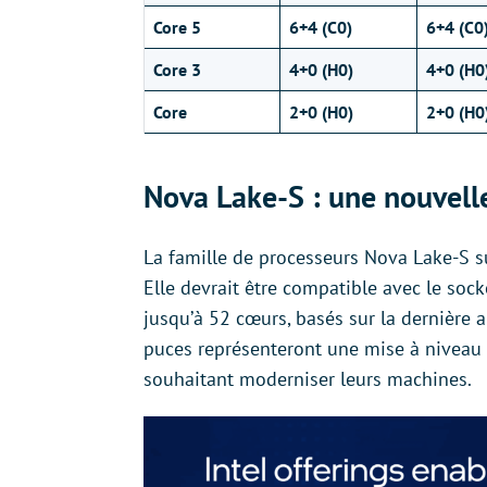
Core 5
6+4 (C0)
6+4 (C0
Core 3
4+0 (H0)
4+0 (H0
Core
2+0 (H0)
2+0 (H0
Nova Lake-S : une nouvell
La famille de processeurs Nova Lake-S su
Elle devrait être compatible avec le so
jusqu’à 52 cœurs, basés sur la dernière a
puces représenteront une mise à niveau s
souhaitant moderniser leurs machines.