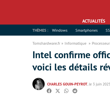
ACTUALITÉS
THÈMES :
Windows
Smartphones
S
Tomshardware.fr
Informatique
Processeu
Intel confirme off
voici les détails ré
CHARLES GOUIN-PEYROT
, le 3 juin 202
Facebook
Twitter
Whatsapp
Reddit