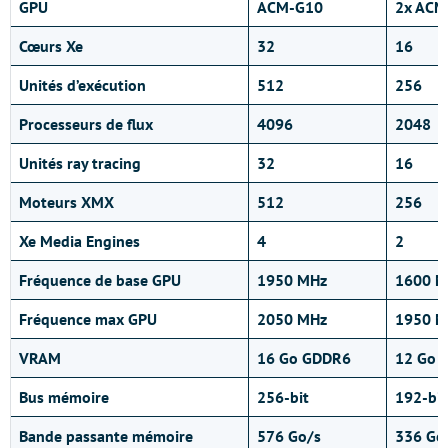
GPU
ACM-G10
2x ACM
Cœurs Xe
32
16
Unités d’exécution
512
256
Processeurs de flux
4096
2048
Unités ray tracing
32
16
Moteurs XMX
512
256
Xe Media Engines
4
2
Fréquence de base GPU
1950 MHz
1600 M
Fréquence max GPU
2050 MHz
1950 M
VRAM
16 Go GDDR6
12 Go 
Bus mémoire
256-bit
192-bit
Bande passante mémoire
576 Go/s
336 Go