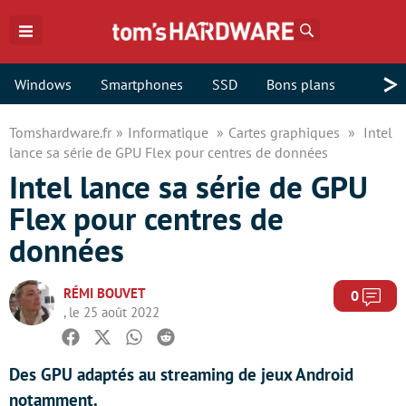
Rechercher
>
Windows
Smartphones
SSD
Bons plans
Tomshardware.fr
Informatique
Cartes graphiques
Intel
lance sa série de GPU Flex pour centres de données
Intel lance sa série de GPU
Flex pour centres de
données
RÉMI BOUVET
Com
0
, le 25 août 2022
Facebook
Twitter
Whatsapp
Reddit
Des GPU adaptés au streaming de jeux Android
notamment.