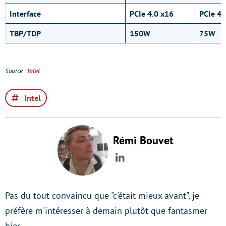
Interface
PCIe 4.0 x16
PCIe 4.
TBP/TDP
150W
75W
Source :
Intel
Intel
Rémi Bouvet
LinkedIn
Pas du tout convaincu que "c'était mieux avant", je
préfère m'intéresser à demain plutôt que fantasmer
hier.