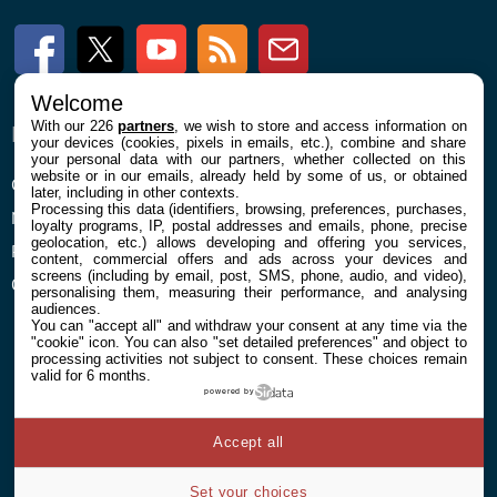
Facebook
Twitter
Youtube
RSS
Newsletter
Welcome
With our 226
partners
, we wish to store and access information on
ENTREPRISE
À PROPOS
your devices (cookies, pixels in emails, etc.), combine and share
your personal data with our partners, whether collected on this
website or in our emails, already held by some of us, or obtained
Confidentialité et Cookies
Contact
later, including in other contexts.
Processing this data (identifiers, browsing, preferences, purchases,
Mentions légales et CGU
loyalty programs, IP, postal addresses and emails, phone, precise
geolocation, etc.) allows developing and offering you services,
Préférences Cookies
content, commercial offers and ads across your devices and
screens (including by email, post, SMS, phone, audio, and video),
Qui sommes nous
personalising them, measuring their performance, and analysing
audiences.
You can "accept all" and withdraw your consent at any time via the
"cookie" icon
. You can also "set detailed preferences" and object to
processing activities not subject to consent. These choices remain
valid for 6 months.
powered by
© 2026 Galaxie Media Tous droits réservés
Accept all
Set your choices