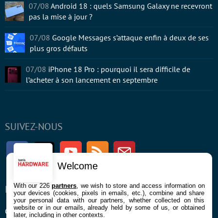
07/08
Android 18 : quels Samsung Galaxy ne recevront
pas la mise à jour ?
07/08
Google Messages s’attaque enfin à deux de ses
plus gros défauts
07/08
iPhone 18 Pro : pourquoi il sera difficile de
l’acheter à son lancement en septembre
SUIVEZ-NOUS
Facebook
Twitter
Youtube
RSS
Newsletter
Welcome
With our 226
partners
, we wish to store and access information on
ENTREPRISE
À PROPOS
your devices (cookies, pixels in emails, etc.), combine and share
your personal data with our partners, whether collected on this
website or in our emails, already held by some of us, or obtained
Confidentialité et Cookies
Contact
later, including in other contexts.