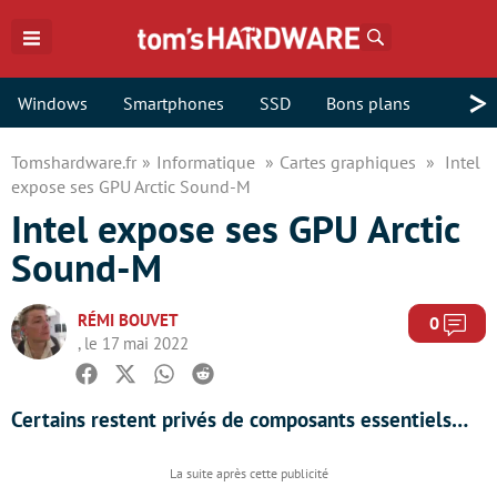
Rechercher
>
Windows
Smartphones
SSD
Bons plans
Tomshardware.fr
Informatique
Cartes graphiques
Intel
expose ses GPU Arctic Sound-M
Intel expose ses GPU Arctic
Sound-M
RÉMI BOUVET
Com
0
, le 17 mai 2022
Facebook
Twitter
Whatsapp
Reddit
Certains restent privés de composants essentiels…