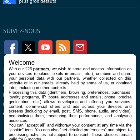
plus gros défauts
SUIVEZ-NOUS
Facebook
Twitter
Youtube
RSS
Newsletter
Welcome
With our 226
partners
, we wish to store and access information on
ENTREPRISE
À PROPOS
your devices (cookies, pixels in emails, etc.), combine and share
your personal data with our partners, whether collected on this
website or in our emails, already held by some of us, or obtained
Confidentialité et Cookies
Contact
later, including in other contexts.
Processing this data (identifiers, browsing, preferences, purchases,
Mentions légales et CGU
loyalty programs, IP, postal addresses and emails, phone, precise
geolocation, etc.) allows developing and offering you services,
Préférences Cookies
content, commercial offers and ads across your devices and
screens (including by email, post, SMS, phone, audio, and video),
Qui sommes nous
personalising them, measuring their performance, and analysing
audiences.
You can "accept all" and withdraw your consent at any time via the
"cookie" icon
. You can also "set detailed preferences" and object to
processing activities not subject to consent. These choices remain
valid for 6 months.