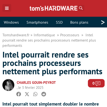
Rechercher
>
Windows
Smartphones
SSD
Bons plans
Tomshardware.fr
Informatique
Processeurs
Intel
pourrait rendre ses prochains processeurs nettement plus
performants
Intel pourrait rendre ses
prochains processeurs
nettement plus performants
CHARLES GOUIN-PEYROT
Com
0
, le 3 février 2025
Facebook
Twitter
Whatsapp
Reddit
Intel pourrait tout simplement doubler le nombre