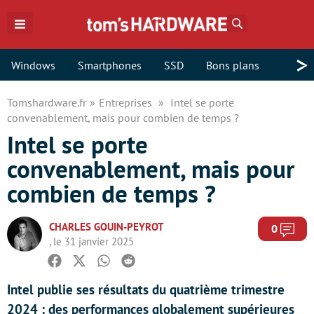
Rechercher
>
Windows
Smartphones
SSD
Bons plans
Tomshardware.fr
Entreprises
Intel se porte
convenablement, mais pour combien de temps ?
Intel se porte
convenablement, mais pour
combien de temps ?
CHARLES GOUIN-PEYROT
Com
0
, le 31 janvier 2025
Facebook
Twitter
Whatsapp
Reddit
Intel publie ses résultats du quatrième trimestre
2024 : des performances globalement supérieures