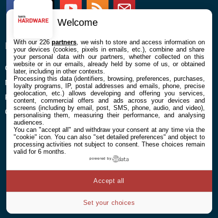
Facebook
Twitter
Youtube
RSS
Newsletter
Welcome
With our 226
partners
, we wish to store and access information on
ENTREPRISE
À PROPOS
your devices (cookies, pixels in emails, etc.), combine and share
your personal data with our partners, whether collected on this
website or in our emails, already held by some of us, or obtained
Confidentialité et Cookies
Contact
later, including in other contexts.
Processing this data (identifiers, browsing, preferences, purchases,
Mentions légales et CGU
loyalty programs, IP, postal addresses and emails, phone, precise
geolocation, etc.) allows developing and offering you services,
Préférences Cookies
content, commercial offers and ads across your devices and
screens (including by email, post, SMS, phone, audio, and video),
Qui sommes nous
personalising them, measuring their performance, and analysing
audiences.
You can "accept all" and withdraw your consent at any time via the
"cookie" icon
. You can also "set detailed preferences" and object to
processing activities not subject to consent. These choices remain
valid for 6 months.
powered by
© 2026 Galaxie Media Tous droits réservés
Accept all
Set your choices