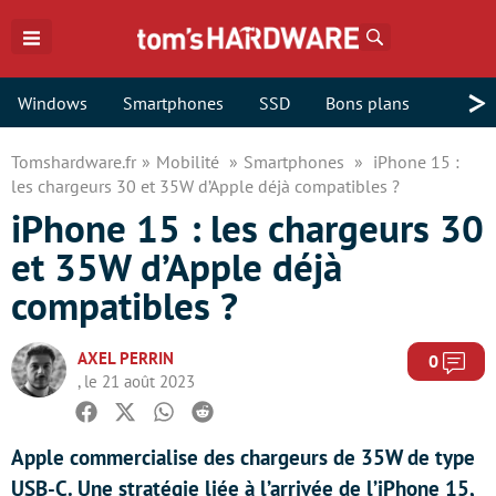
Rechercher
>
Windows
Smartphones
SSD
Bons plans
Tomshardware.fr
Mobilité
Smartphones
iPhone 15 :
les chargeurs 30 et 35W d’Apple déjà compatibles ?
iPhone 15 : les chargeurs 30
et 35W d’Apple déjà
compatibles ?
AXEL PERRIN
Com
0
, le 21 août 2023
Facebook
Twitter
Whatsapp
Reddit
Apple commercialise des chargeurs de 35W de type
USB-C. Une stratégie liée à l’arrivée de l’iPhone 15,