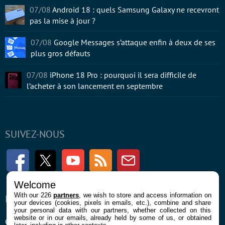
07/08
Android 18 : quels Samsung Galaxy ne recevront
pas la mise à jour ?
07/08
Google Messages s’attaque enfin à deux de ses
plus gros défauts
07/08
iPhone 18 Pro : pourquoi il sera difficile de
l’acheter à son lancement en septembre
SUIVEZ-NOUS
Facebook
Twitter
Youtube
RSS
Newsletter
Welcome
With our 226
partners
, we wish to store and access information on
ENTREPRISE
À PROPOS
your devices (cookies, pixels in emails, etc.), combine and share
your personal data with our partners, whether collected on this
website or in our emails, already held by some of us, or obtained
Confidentialité et Cookies
Contact