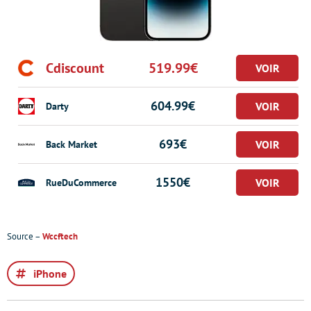
Cdiscount
519.99€
604.99€
Darty
693€
Back Market
1550€
RueDuCommerce
Source –
Wccftech
iPhone