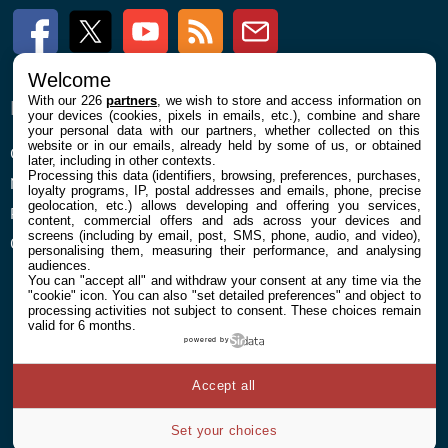
Facebook
Twitter
Youtube
RSS
Newsletter
Welcome
With our 226
partners
, we wish to store and access information on
ENTREPRISE
À PROPOS
your devices (cookies, pixels in emails, etc.), combine and share
your personal data with our partners, whether collected on this
website or in our emails, already held by some of us, or obtained
Confidentialité et Cookies
Contact
later, including in other contexts.
Processing this data (identifiers, browsing, preferences, purchases,
Mentions légales et CGU
loyalty programs, IP, postal addresses and emails, phone, precise
geolocation, etc.) allows developing and offering you services,
Préférences Cookies
content, commercial offers and ads across your devices and
screens (including by email, post, SMS, phone, audio, and video),
Qui sommes nous
personalising them, measuring their performance, and analysing
audiences.
You can "accept all" and withdraw your consent at any time via the
"cookie" icon
. You can also "set detailed preferences" and object to
processing activities not subject to consent. These choices remain
valid for 6 months.
powered by
© 2026 Galaxie Media Tous droits réservés
Accept all
Set your choices