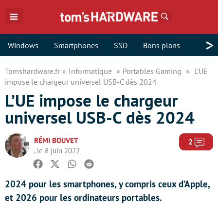
Rechercher
>
Windows
Smartphones
SSD
Bons plans
Tomshardware.fr
Informatique
Portables Gaming
L’UE
impose le chargeur universel USB-C dès 2024
L’UE impose le chargeur
universel USB-C dès 2024
RÉMI BOUVET
Com
2
, le 8 juin 2022
Facebook
Twitter
Whatsapp
Reddit
2024 pour les smartphones, y compris ceux d’Apple,
et 2026 pour les ordinateurs portables.