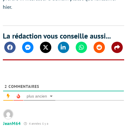
hier.
La rédaction vous conseille aussi...
Facebook
Messenger
Twitter
Linkedin
Whatsapp
Reddit
Shar
2
COMMENTAIRES
plus ancien
JeanM64
4 années il y a