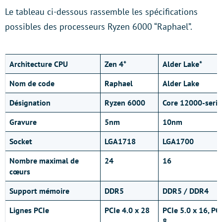
Le tableau ci-dessous rassemble les spécifications
possibles des processeurs Ryzen 6000 “Raphael”.
Architecture CPU
Zen 4
*
Alder Lake
*
Nom de code
Raphael
Alder Lake
Désignation
Ryzen 6000
Core 12000-serie
Gravure
5nm
10nm
Socket
LGA1718
LGA1700
Nombre maximal de
24
16
cœurs
Support mémoire
DDR5
DDR5 / DDR4
Lignes PCIe
PCIe 4.0 x 28
PCIe 5.0 x 16, PC
8