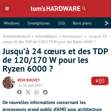
Rechercher
>
Windows
Smartphones
SSD
Bons plans
Tomshardware.fr
Informatique
Processeurs
Jusqu’à 24
cœurs et des TDP de 120/170 W pour les Ryzen 6000 ?
Jusqu’à 24 cœurs et des TDP
de 120/170 W pour les
Ryzen 6000 ?
RÉMI BOUVET
Com
0
, le 26 mai 2021
Facebook
Twitter
Whatsapp
Reddit
De nouvelles informations concernant les
processeurs grand public d’AMD sous architecture