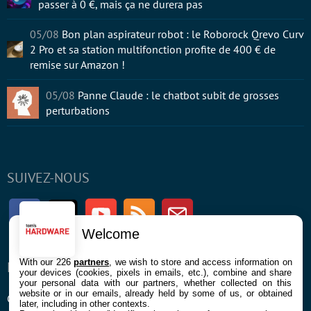
passer à 0 €, mais ça ne durera pas
05/08
Bon plan aspirateur robot : le Roborock Qrevo Curv
2 Pro et sa station multifonction profite de 400 € de
remise sur Amazon !
05/08
Panne Claude : le chatbot subit de grosses
perturbations
SUIVEZ-NOUS
Facebook
Twitter
Youtube
RSS
Newsletter
Welcome
With our 226
partners
, we wish to store and access information on
ENTREPRISE
À PROPOS
your devices (cookies, pixels in emails, etc.), combine and share
your personal data with our partners, whether collected on this
website or in our emails, already held by some of us, or obtained
Confidentialité et Cookies
Contact
later, including in other contexts.