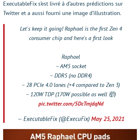
ExecutableFix s’est livré à d’autres prédictions sur
Twitter et a aussi fourni une image d’illustration.
Let's keep it going! Raphael is the first Zen 4
consumer chip and here's a first look
Raphael
– AM5 socket
– DDR5 (no DDR4)
– 28 PCIe 4.0 lanes (+4 compared to Zen 3)
– 120W TDP (170W possible as well 🤯)
pic.twitter.com/5DcTmjdqNd
— ExecutableFix (@ExecuFix)
May 25, 2021