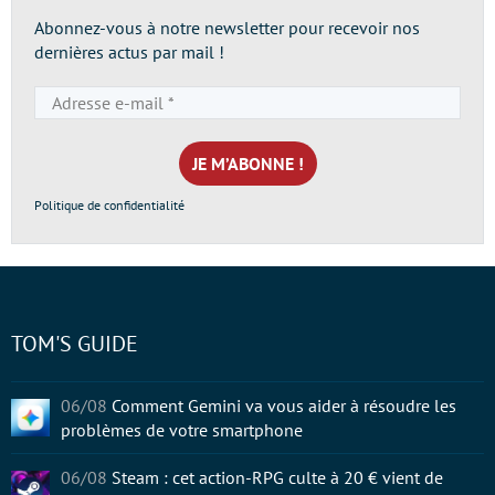
Abonnez-vous à notre newsletter pour recevoir nos
dernières actus par mail !
Adresse
e-
mail
*
Politique de confidentialité
TOM'S GUIDE
06/08
Comment Gemini va vous aider à résoudre les
problèmes de votre smartphone
06/08
Steam : cet action-RPG culte à 20 € vient de