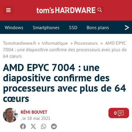
Rechercher
>
Windows
Smartphones
SSD
Bons plans
Tomshardware.fr
Informatique
Processeurs
AMD EPYC
7004 : une diapositive confirme des processeurs avec plus de
64 cœurs
AMD EPYC 7004 : une
diapositive confirme des
processeurs avec plus de 64
cœurs
RÉMI BOUVET
Com
0
, le 18 mai 2021
Facebook
Twitter
Whatsapp
Reddit