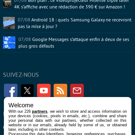
07/08
Bon plan : ce vidéoprojecteur Hisense triple laser
4K s’affiche avec une rédaction de 390 € sur Amazon !
07/08
Android 18 : quels Samsung Galaxy ne recevront
pas la mise à jour ?
07/08
Google Messages s’attaque enfin à deux de ses
plus gros défauts
SUIVEZ-NOUS
Facebook
Twitter
Youtube
RSS
Newsletter
Welcome
With our 226
partners
, we wish to store and access information on
ENTREPRISE
À PROPOS
your devices (cookies, pixels in emails, etc.), combine and share
your personal data with our partners, whether collected on this
website or in our emails, already held by some of us, or obtained
Confidentialité et Cookies
Contact
later, including in other contexts.
Processing this data (identifiers, browsing, preferences, purchases,