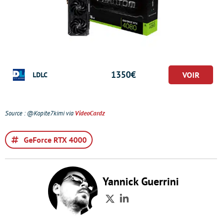
1350€
LDLC
Source : @Kopite7kimi via
VideoCardz
GeForce RTX 4000
Yannick Guerrini
Twitter
LinkedIn