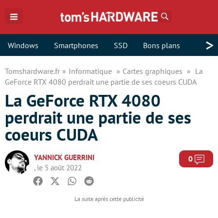
Rechercher
>
Windows
Smartphones
SSD
Bons plans
Tomshardware.fr
Informatique
Cartes graphiques
La
GeForce RTX 4080 perdrait une partie de ses coeurs CUDA
La GeForce RTX 4080
perdrait une partie de ses
coeurs CUDA
YANNICK GUERRINI
Com
0
, le 5 août 2022
Facebook
Twitter
Whatsapp
Reddit