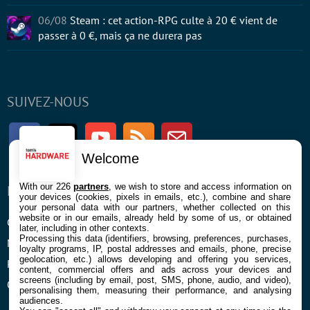
06/08
Steam : cet action-RPG culte à 20 € vient de
passer à 0 €, mais ça ne durera pas
SUIVEZ-NOUS
Facebook
Twitter
Youtube
RSS
Newsletter
Welcome
With our 226
partners
, we wish to store and access information on
ENTREPRISE
À PROPOS
your devices (cookies, pixels in emails, etc.), combine and share
your personal data with our partners, whether collected on this
website or in our emails, already held by some of us, or obtained
Confidentialité et Cookies
Contact
later, including in other contexts.
Processing this data (identifiers, browsing, preferences, purchases,
Mentions légales et CGU
loyalty programs, IP, postal addresses and emails, phone, precise
geolocation, etc.) allows developing and offering you services,
Préférences Cookies
content, commercial offers and ads across your devices and
screens (including by email, post, SMS, phone, audio, and video),
Qui sommes nous
personalising them, measuring their performance, and analysing
audiences.