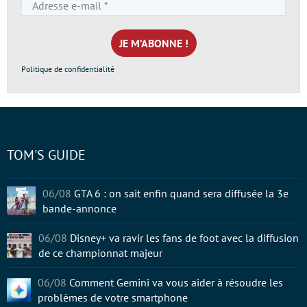
Adresse
e-
mail
*
Politique de confidentialité
TOM'S GUIDE
06/08
GTA 6 : on sait enfin quand sera diffusée la 3e
bande-annonce
06/08
Disney+ va ravir les fans de foot avec la diffusion
de ce championnat majeur
06/08
Comment Gemini va vous aider à résoudre les
problèmes de votre smartphone