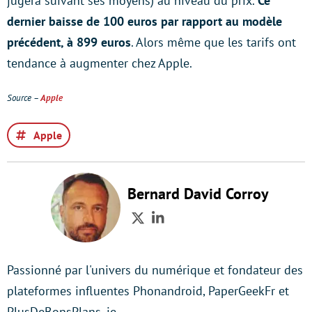
jugera suivant ses moyens) au niveau du prix.
Ce
dernier baisse de 100 euros par rapport au modèle
précédent, à 899 euros
. Alors même que les tarifs ont
tendance à augmenter chez Apple.
Source –
Apple
Apple
Bernard David Corroy
Twitter
LinkedIn
Passionné par l'univers du numérique et fondateur des
plateformes influentes Phonandroid, PaperGeekFr et
PlusDeBonsPlans, je…