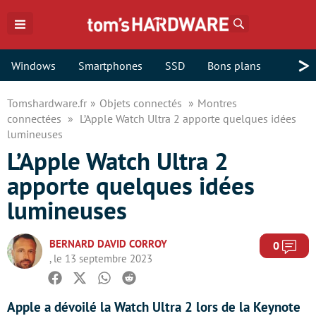
Rechercher
>
Windows
Smartphones
SSD
Bons plans
Tomshardware.fr
Objets connectés
Montres
connectées
L’Apple Watch Ultra 2 apporte quelques idées
lumineuses
L’Apple Watch Ultra 2
apporte quelques idées
lumineuses
BERNARD DAVID CORROY
Com
0
, le 13 septembre 2023
Facebook
Twitter
Whatsapp
Reddit
Apple a dévoilé la Watch Ultra 2 lors de la Keynote