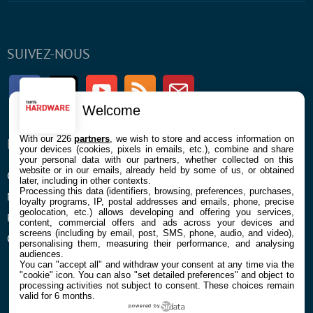
SUIVEZ-NOUS
Facebook
Twitter
Youtube
RSS
Newsletter
Welcome
With our 226
partners
, we wish to store and access information on
ENTREPRISE
À PROPOS
your devices (cookies, pixels in emails, etc.), combine and share
your personal data with our partners, whether collected on this
website or in our emails, already held by some of us, or obtained
Confidentialité et Cookies
Contact
later, including in other contexts.
Processing this data (identifiers, browsing, preferences, purchases,
Mentions légales et CGU
loyalty programs, IP, postal addresses and emails, phone, precise
geolocation, etc.) allows developing and offering you services,
Préférences Cookies
content, commercial offers and ads across your devices and
screens (including by email, post, SMS, phone, audio, and video),
Qui sommes nous
personalising them, measuring their performance, and analysing
audiences.
You can "accept all" and withdraw your consent at any time via the
"cookie" icon
. You can also "set detailed preferences" and object to
processing activities not subject to consent. These choices remain
valid for 6 months.
powered by