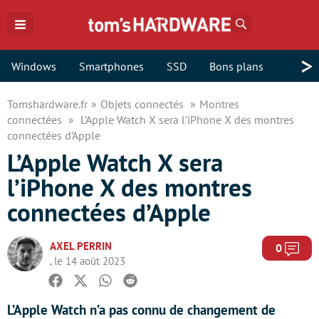
Rechercher
>
Windows
Smartphones
SSD
Bons plans
Tomshardware.fr
Objets connectés
Montres
connectées
L’Apple Watch X sera l’iPhone X des montres
connectées d’Apple
L’Apple Watch X sera
l’iPhone X des montres
connectées d’Apple
AXEL PERRIN
Com
0
, le 14 août 2023
Facebook
Twitter
Whatsapp
Reddit
L’Apple Watch n’a pas connu de changement de