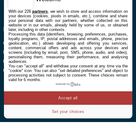
Facebook
Twitter
Youtube
RSS
Newsletter
With our 226
partners
, we wish to store and access information on
your devices (cookies, pixels in emails, etc.), combine and share
your personal data with our partners, whether collected on this
website or in our emails, already held by some of us, or obtained
ENTREPRISE
À PROPOS
later, including in other contexts.
Processing this data (identifiers, browsing, preferences, purchases,
loyalty programs, IP, postal addresses and emails, phone, precise
Confidentialité et Cookies
Contact
geolocation, etc.) allows developing and offering you services,
content, commercial offers and ads across your devices and
Mentions légales et CGU
screens (including by email, post, SMS, phone, audio, and video),
personalising them, measuring their performance, and analysing
Préférences Cookies
audiences.
You can "accept all" and withdraw your consent at any time via the
Qui sommes nous
"cookie" icon
. You can also "set detailed preferences" and object to
processing activities not subject to consent. These choices remain
valid for 6 months.
powered by
Accept all
© 2026 Galaxie Media Tous droits réservés
Set your choices