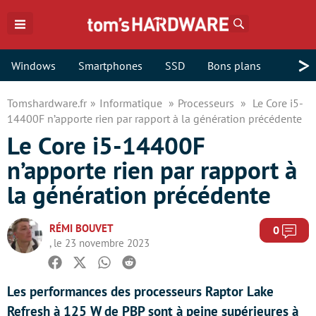
Rechercher
>
Windows
Smartphones
SSD
Bons plans
Tomshardware.fr
Informatique
Processeurs
Le Core i5-
14400F n’apporte rien par rapport à la génération précédente
Le Core i5-14400F
n’apporte rien par rapport à
la génération précédente
RÉMI BOUVET
Com
0
, le 23 novembre 2023
Facebook
Twitter
Whatsapp
Reddit
Les performances des processeurs Raptor Lake
Refresh à 125 W de PBP sont à peine supérieures à