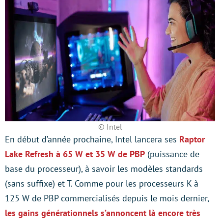
© Intel
En début d’année prochaine, Intel lancera ses
Raptor
Lake Refresh à 65 W et 35 W de PBP
(puissance de
base du processeur), à savoir les modèles standards
(sans suffixe) et T. Comme pour les processeurs K à
125 W de PBP commercialisés depuis le mois dernier,
les gains générationnels s’annoncent là encore très