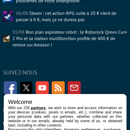
problèmes de votre smartphone
06/08
Steam : cet action-RPG culte à 20 € vient de
passer à 0 €, mais ça ne durera pas
05/08
Bon plan aspirateur robot : le Roborock Qrevo Curv
2 Pro et sa station multifonction profite de 400 € de
remise sur Amazon !
SUIVEZ-NOUS
Facebook
Twitter
Youtube
RSS
Newsletter
Welcome
With our 226
partners
, we wish to store and access information on
ENTREPRISE
À PROPOS
your devices (cookies, pixels in emails, etc.), combine and share
your personal data with our partners, whether collected on this
website or in our emails, already held by some of us, or obtained
Confidentialité et Cookies
Contact
later, including in other contexts.
Processing this data (identifiers, browsing, preferences, purchases,