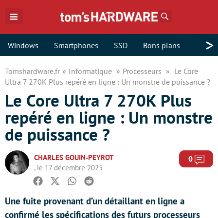
Rechercher
>
Windows
Smartphones
SSD
Bons plans
Tomshardware.fr
Informatique
Processeurs
Le Core
Ultra 7 270K Plus repéré en ligne : Un monstre de puissance ?
Le Core Ultra 7 270K Plus
repéré en ligne : Un monstre
de puissance ?
CHARLES GOUIN-PEYROT
Com
0
, le 17 décembre 2025
Facebook
Twitter
Whatsapp
Reddit
Une fuite provenant d’un détaillant en ligne a
confirmé les spécifications des futurs processeurs