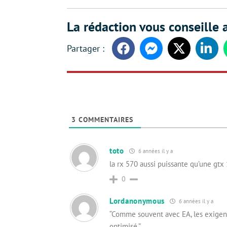
La rédaction vous conseille a
Facebook
Messenger
Twitter
Linke
3
COMMENTAIRES
toto
6 années il y a
la rx 570 aussi puissante qu’une gtx
0
Lordanonymous
6 années il y a
“Comme souvent avec EA, les exigen
optimisé.”