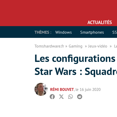
ACTUALITÉS
THÈMES :
Windows
Smartphones
S
Tomshardware.fr
Gaming
Jeux-vidéo
L
Les configuration
Star Wars : Squad
RÉMI BOUVET
, le 16 juin 2020
Facebook
Twitter
Whatsapp
Reddit