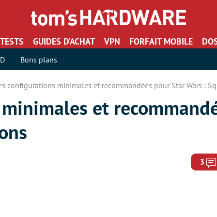
TESTS
GUIDES D’ACHAT
VPN
FORFAIT MOBILE
DOS
SD
Bons plans
es configurations minimales et recommandées pour Star Wars : S
s minimales et recommand
rons
3