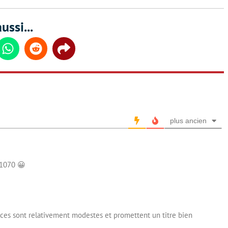
ussi...
din
Whatsapp
Reddit
Share
plus ancien
 1070 😀
ces sont relativement modestes et promettent un titre bien