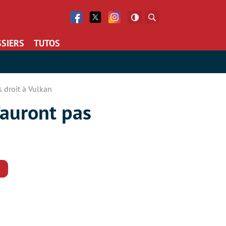
Facebook
Twitter
Facebook
Rechercher
SIERS
TUTOS
 droit à Vulkan
’auront pas
Commentaires