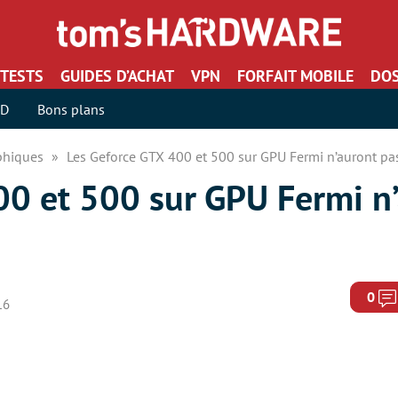
TESTS
GUIDES D’ACHAT
VPN
FORFAIT MOBILE
DOS
SD
Bons plans
aphiques
Les Geforce GTX 400 et 500 sur GPU Fermi n’auront pas
00 et 500 sur GPU Fermi n
0
16