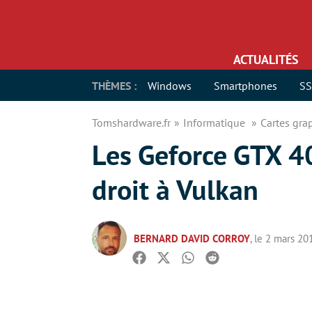
ACTUALITÉS
THÈMES :
Windows
Smartphones
S
Tomshardware.fr
Informatique
Cartes gr
Les Geforce GTX 4
droit à Vulkan
BERNARD DAVID CORROY
, le 2 mars 20
Facebook
Twitter
Whatsapp
Reddit