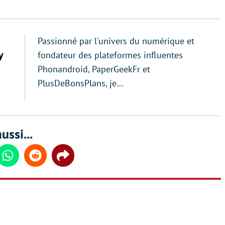
Passionné par l'univers du numérique et
y
fondateur des plateformes influentes
Phonandroid, PaperGeekFr et
PlusDeBonsPlans, je…
ussi...
din
Whatsapp
Reddit
Share