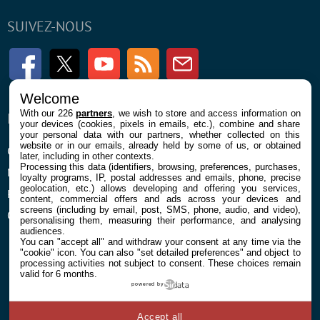
SUIVEZ-NOUS
Facebook
Twitter
Youtube
RSS
Newsletter
Welcome
With our 226
partners
, we wish to store and access information on
ENTREPRISE
À PROPOS
your devices (cookies, pixels in emails, etc.), combine and share
your personal data with our partners, whether collected on this
website or in our emails, already held by some of us, or obtained
Confidentialité et Cookies
Contact
later, including in other contexts.
Processing this data (identifiers, browsing, preferences, purchases,
Mentions légales et CGU
loyalty programs, IP, postal addresses and emails, phone, precise
geolocation, etc.) allows developing and offering you services,
Préférences Cookies
content, commercial offers and ads across your devices and
screens (including by email, post, SMS, phone, audio, and video),
Qui sommes nous
personalising them, measuring their performance, and analysing
audiences.
You can "accept all" and withdraw your consent at any time via the
"cookie" icon
. You can also "set detailed preferences" and object to
processing activities not subject to consent. These choices remain
valid for 6 months.
powered by
© 2026 Galaxie Media Tous droits réservés
Accept all