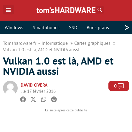
Rechercher
>
Windows
Smartphones
SSD
Bons plans
Tomshardware.fr
Informatique
Cartes graphiques
Vulkan 1.0 est là, AMD et NVIDIA aussi
Vulkan 1.0 est là, AMD et
NVIDIA aussi
DAVID CIVERA
Com
0
, le 17 février 2016
Facebook
Twitter
Whatsapp
Reddit