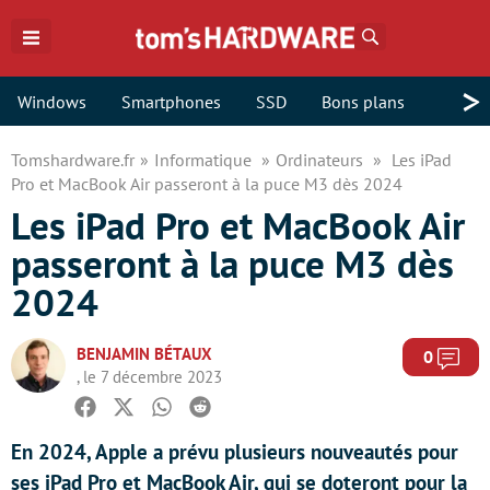
Rechercher
>
Windows
Smartphones
SSD
Bons plans
Tomshardware.fr
Informatique
Ordinateurs
Les iPad
Pro et MacBook Air passeront à la puce M3 dès 2024
Les iPad Pro et MacBook Air
passeront à la puce M3 dès
2024
BENJAMIN BÉTAUX
Com
0
, le 7 décembre 2023
Facebook
Twitter
Whatsapp
Reddit
En 2024, Apple a prévu plusieurs nouveautés pour
ses iPad Pro et MacBook Air, qui se doteront pour la