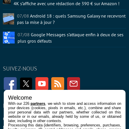
4K s’affiche avec une rédaction de 390 € sur Amazon !
07/08
Android 18 : quels Samsung Galaxy ne recevront
pas la mise à jour ?
07/08
Google Messages s’attaque enfin à deux de ses
plus gros défauts
SUIVEZ-NOUS
Facebook
Twitter
Youtube
RSS
Newsletter
Welcome
With our 226
partners
, we wish to store and access information on
ENTREPRISE
À PROPOS
your devices (cookies, pixels in emails, etc.), combine and share
your personal data with our partners, whether collected on this
website or in our emails, already held by some of us, or obtained
Confidentialité et Cookies
Contact
later, including in other contexts.
Processing this data (identifiers, browsing, preferences, purchases,
Mentions légales et CGU