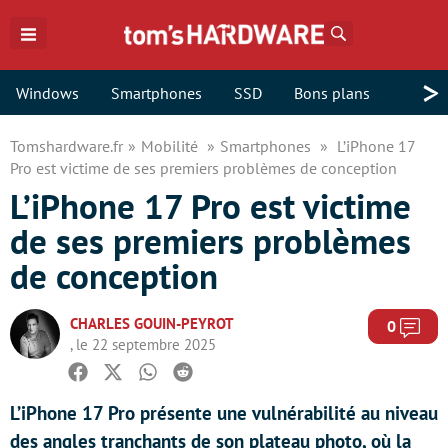
Rechercher
>
Windows
Smartphones
SSD
Bons plans
Tomshardware.fr
Mobilité
Smartphones
L’iPhone 17
Pro est victime de ses premiers problèmes de conception
L’iPhone 17 Pro est victime
de ses premiers problèmes
de conception
CHARLES GOUIN-PEYROT
Com
0
, le 22 septembre 2025
Facebook
Twitter
Whatsapp
Reddit
L’iPhone 17 Pro présente une vulnérabilité au niveau
des angles tranchants de son plateau photo, où la