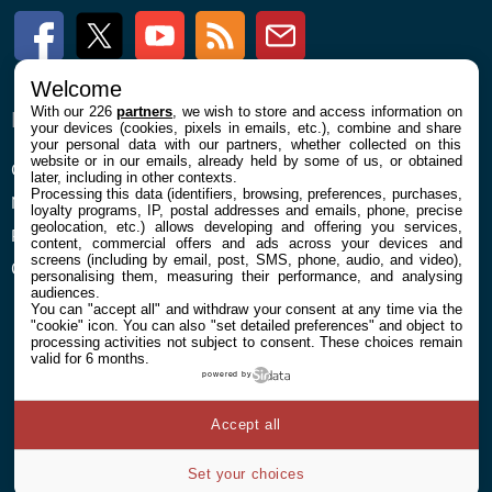
Facebook
Twitter
Youtube
RSS
Newsletter
Welcome
With our 226
partners
, we wish to store and access information on
ENTREPRISE
À PROPOS
your devices (cookies, pixels in emails, etc.), combine and share
your personal data with our partners, whether collected on this
website or in our emails, already held by some of us, or obtained
Confidentialité et Cookies
Contact
later, including in other contexts.
Processing this data (identifiers, browsing, preferences, purchases,
Mentions légales et CGU
loyalty programs, IP, postal addresses and emails, phone, precise
geolocation, etc.) allows developing and offering you services,
Préférences Cookies
content, commercial offers and ads across your devices and
screens (including by email, post, SMS, phone, audio, and video),
Qui sommes nous
personalising them, measuring their performance, and analysing
audiences.
You can "accept all" and withdraw your consent at any time via the
"cookie" icon
. You can also "set detailed preferences" and object to
processing activities not subject to consent. These choices remain
valid for 6 months.
powered by
© 2026 Galaxie Media Tous droits réservés
Accept all
Set your choices