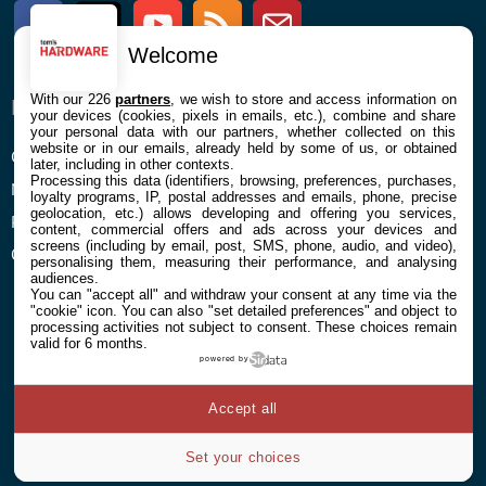
Facebook
Twitter
Youtube
RSS
Newsletter
Welcome
With our 226
partners
, we wish to store and access information on
ENTREPRISE
À PROPOS
your devices (cookies, pixels in emails, etc.), combine and share
your personal data with our partners, whether collected on this
website or in our emails, already held by some of us, or obtained
Confidentialité et Cookies
Contact
later, including in other contexts.
Processing this data (identifiers, browsing, preferences, purchases,
Mentions légales et CGU
loyalty programs, IP, postal addresses and emails, phone, precise
geolocation, etc.) allows developing and offering you services,
Préférences Cookies
content, commercial offers and ads across your devices and
screens (including by email, post, SMS, phone, audio, and video),
Qui sommes nous
personalising them, measuring their performance, and analysing
audiences.
You can "accept all" and withdraw your consent at any time via the
"cookie" icon
. You can also "set detailed preferences" and object to
processing activities not subject to consent. These choices remain
valid for 6 months.
powered by
© 2026 Galaxie Media Tous droits réservés
Accept all
Set your choices