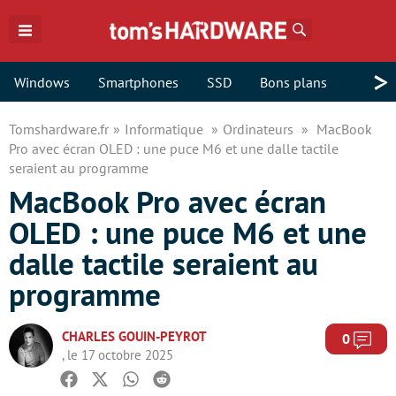
Rechercher
>
Windows
Smartphones
SSD
Bons plans
Tomshardware.fr
Informatique
Ordinateurs
MacBook
Pro avec écran OLED : une puce M6 et une dalle tactile
seraient au programme
MacBook Pro avec écran
OLED : une puce M6 et une
dalle tactile seraient au
programme
CHARLES GOUIN-PEYROT
Com
0
, le 17 octobre 2025
Facebook
Twitter
Whatsapp
Reddit