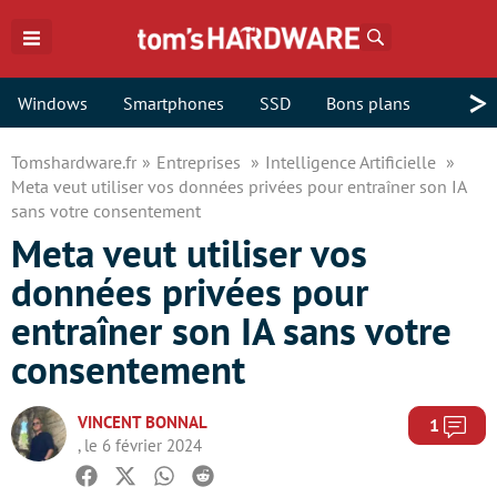
Rechercher
>
Windows
Smartphones
SSD
Bons plans
Tomshardware.fr
Entreprises
Intelligence Artificielle
Meta veut utiliser vos données privées pour entraîner son IA
sans votre consentement
Meta veut utiliser vos
données privées pour
entraîner son IA sans votre
consentement
VINCENT BONNAL
Com
1
, le 6 février 2024
Facebook
Twitter
Whatsapp
Reddit