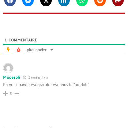
Facebook
Messenger
Twitter
Linkedin
Whatsapp
Reddit
Shar
1
COMMENTAIRE
plus ancien
Moceibh
2 années il y a
Eh oui, quand c’est gratuit c’est nous le “produit”
0