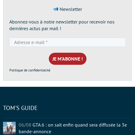
Newsletter
Abonnez-vous à notre newsletter pour recevoir nos
dernières actus par mail !
Adresse
e-
mail
*
Politique de confidentialité
TOM'S GUIDE
06/08
GTA 6 : on sait enfin quand sera diffusée la 3e
bande-annonce