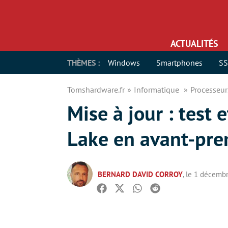
ACTUALITÉS
THÈMES :
Windows
Smartphones
S
Tomshardware.fr
Informatique
Processeu
Mise à jour : test
Lake en avant-pre
BERNARD DAVID CORROY
, le 1 décemb
Facebook
Twitter
Whatsapp
Reddit