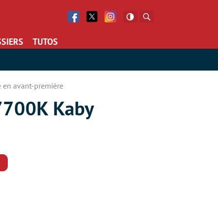
Facebook
Twitter
Facebook
Rechercher
SIERS
TUTOS
e en avant-première
7-7700K Kaby
Commentaires