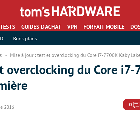
TESTS
GUIDES D’ACHAT
VPN
FORFAIT MOBILE
DOS
SD
Bons plans
rs
Mise à jour : test et overclocking du Core i7-7700K Kaby Lak
 et overclocking du Core i
mière
0
re 2016