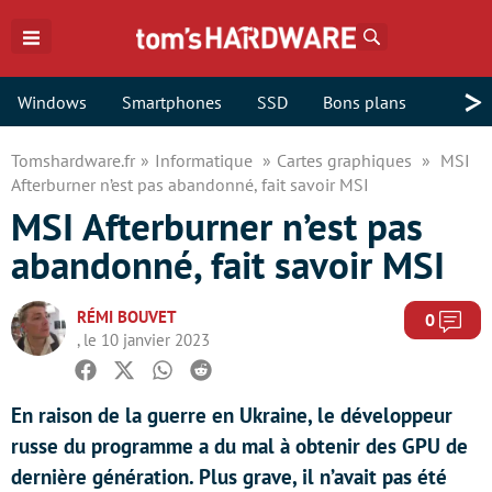
Rechercher
>
Windows
Smartphones
SSD
Bons plans
Tomshardware.fr
Informatique
Cartes graphiques
MSI
Afterburner n’est pas abandonné, fait savoir MSI
MSI Afterburner n’est pas
abandonné, fait savoir MSI
RÉMI BOUVET
Com
0
, le 10 janvier 2023
Facebook
Twitter
Whatsapp
Reddit
En raison de la guerre en Ukraine, le développeur
russe du programme a du mal à obtenir des GPU de
dernière génération. Plus grave, il n’avait pas été