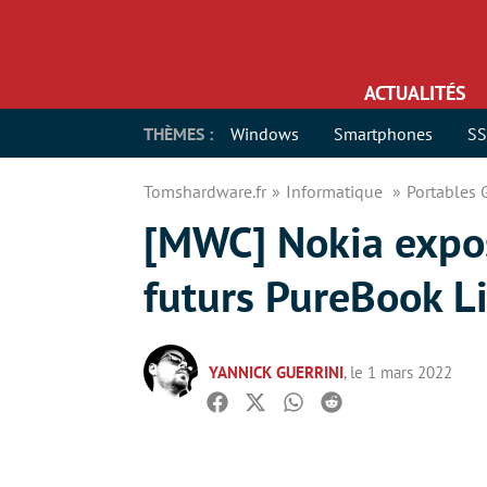
ACTUALITÉS
THÈMES :
Windows
Smartphones
S
Tomshardware.fr
Informatique
Portables
[MWC] Nokia expos
futurs PureBook Li
YANNICK GUERRINI
, le 1 mars 2022
Facebook
Twitter
Whatsapp
Reddit