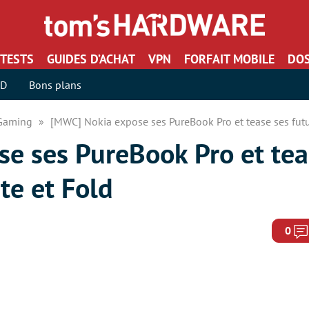
TESTS
GUIDES D’ACHAT
VPN
FORFAIT MOBILE
DOS
SD
Bons plans
 Gaming
[MWC] Nokia expose ses PureBook Pro et tease ses futu
e ses PureBook Pro et tea
te et Fold
0