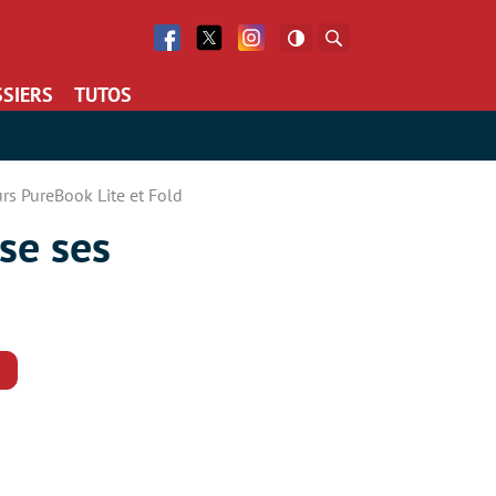
Facebook
Twitter
Facebook
Rechercher
SIERS
TUTOS
rs PureBook Lite et Fold
se ses
Commentaires