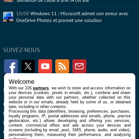
demandé de l’aide à une IA cet été
10/08
Windows 11 : Microsoft admet son erreur avec
OneDrive Photos et promet une solution
SUIVEZ-NOUS
Facebook
Twitter
Youtube
RSS
Newsletter
Welcome
With our 226
partners
, we wish to store and access information on
ENTREPRISE
À PROPOS
your devices (cookies, pixels in emails, etc.), combine and share
your personal data with our partners, whether collected on this
website or in our emails, already held by some of us, or obtained
Confidentialité et Cookies
Contact
later, including in other contexts.
Processing this data (identifiers, browsing, preferences, purchases,
Mentions légales et CGU
loyalty programs, IP, postal addresses and emails, phone, precise
geolocation, etc.) allows developing and offering you services,
Préférences Cookies
content, commercial offers and ads across your devices and
screens (including by email, post, SMS, phone, audio, and video),
Qui sommes nous
personalising them, measuring their performance, and analysing