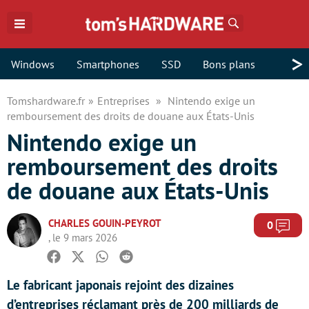
Rechercher
>
Windows
Smartphones
SSD
Bons plans
Tomshardware.fr
Entreprises
Nintendo exige un
remboursement des droits de douane aux États-Unis
Nintendo exige un
remboursement des droits
de douane aux États-Unis
CHARLES GOUIN-PEYROT
Com
0
, le 9 mars 2026
Facebook
Twitter
Whatsapp
Reddit
Le fabricant japonais rejoint des dizaines
d’entreprises réclamant près de 200 milliards de