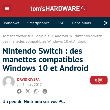
Rechercher
>
Windows
Smartphones
SSD
Bons plans
Tomshardware.fr
Logiciels
Android
Nintendo Switch :
des manettes compatibles Windows 10 et Android
Nintendo Switch : des
manettes compatibles
Windows 10 et Android
DAVID CIVERA
Com
0
, le 1 mars 2017
Facebook
Twitter
Whatsapp
Reddit
Un peu de Nintendo sur vos PC.