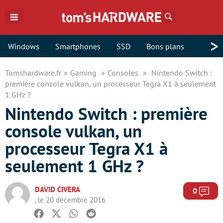
Rechercher
>
Windows
Smartphones
SSD
Bons plans
Tomshardware.fr
Gaming
Consoles
Nintendo Switch :
première console vulkan, un processeur Tegra X1 à seulement
1 GHz ?
Nintendo Switch : première
console vulkan, un
processeur Tegra X1 à
seulement 1 GHz ?
DAVID CIVERA
Com
0
, le 20 décembre 2016
Facebook
Twitter
Whatsapp
Reddit