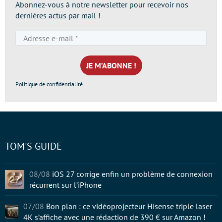
Abonnez-vous à notre newsletter pour recevoir nos
dernières actus par mail !
Adresse
e-
mail
*
Politique de confidentialité
TOM'S GUIDE
08/08
iOS 27 corrige enfin un problème de connexion
récurrent sur l’iPhone
07/08
Bon plan : ce vidéoprojecteur Hisense triple laser
4K s’affiche avec une rédaction de 390 € sur Amazon !