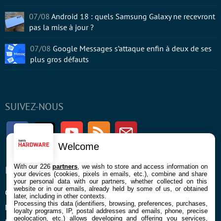
07/08
Android 18 : quels Samsung Galaxy ne recevront
pas la mise à jour ?
07/08
Google Messages s’attaque enfin à deux de ses
plus gros défauts
SUIVEZ-NOUS
Facebook
Twitter
Youtube
RSS
Newsletter
Welcome
With our 226
partners
, we wish to store and access information on
ENTREPRISE
À PROPOS
your devices (cookies, pixels in emails, etc.), combine and share
your personal data with our partners, whether collected on this
website or in our emails, already held by some of us, or obtained
Confidentialité et Cookies
Contact
later, including in other contexts.
Processing this data (identifiers, browsing, preferences, purchases,
Mentions légales et CGU
loyalty programs, IP, postal addresses and emails, phone, precise
geolocation, etc.) allows developing and offering you services,