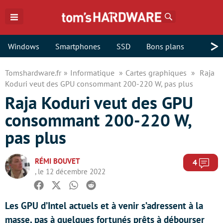
Rechercher
>
Windows
Smartphones
SSD
Bons plans
Tomshardware.fr
Informatique
Cartes graphiques
Raja
Koduri veut des GPU consommant 200-220 W, pas plus
Raja Koduri veut des GPU
consommant 200-220 W,
pas plus
RÉMI BOUVET
Com
4
, le 12 décembre 2022
Facebook
Twitter
Whatsapp
Reddit
Les GPU d’Intel actuels et à venir s’adressent à la
masse, pas à quelques fortunés prêts à débourser