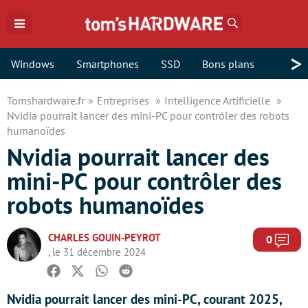
Rechercher
>
Windows
Smartphones
SSD
Bons plans
Tomshardware.fr
Entreprises
Intelligence Artificielle
Nvidia pourrait lancer des mini-PC pour contrôler des robots
humanoïdes
Nvidia pourrait lancer des
mini-PC pour contrôler des
robots humanoïdes
CHARLES GOUIN-PEYROT
Com
0
, le 31 décembre 2024
Facebook
Twitter
Whatsapp
Reddit
Nvidia pourrait lancer des mini-PC, courant 2025,