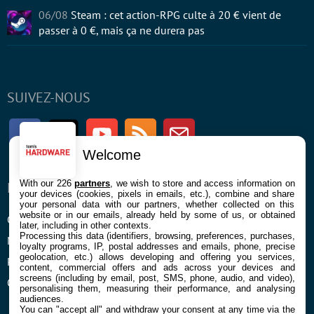
06/08
Steam : cet action-RPG culte à 20 € vient de
passer à 0 €, mais ça ne durera pas
SUIVEZ-NOUS
Facebook
Twitter
Youtube
RSS
Newsletter
Welcome
With our 226
partners
, we wish to store and access information on
ENTREPRISE
À PROPOS
your devices (cookies, pixels in emails, etc.), combine and share
your personal data with our partners, whether collected on this
website or in our emails, already held by some of us, or obtained
Confidentialité et Cookies
Contact
later, including in other contexts.
Processing this data (identifiers, browsing, preferences, purchases,
Mentions légales et CGU
loyalty programs, IP, postal addresses and emails, phone, precise
geolocation, etc.) allows developing and offering you services,
Préférences Cookies
content, commercial offers and ads across your devices and
screens (including by email, post, SMS, phone, audio, and video),
Qui sommes nous
personalising them, measuring their performance, and analysing
audiences.
You can "accept all" and withdraw your consent at any time via the