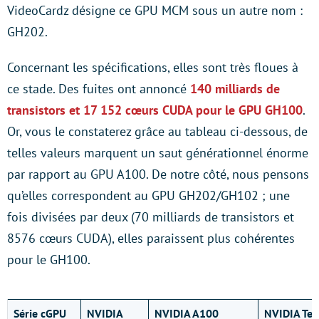
VideoCardz désigne ce GPU MCM sous un autre nom :
GH202.
Concernant les spécifications, elles sont très floues à
ce stade. Des fuites ont annoncé
140 milliards de
transistors et 17 152 cœurs CUDA pour le GPU GH100
.
Or, vous le constaterez grâce au tableau ci-dessous, de
telles valeurs marquent un saut générationnel énorme
par rapport au GPU A100. De notre côté, nous pensons
qu’elles correspondent au GPU GH202/GH102 ; une
fois divisées par deux (70 milliards de transistors et
8576 cœurs CUDA), elles paraissent plus cohérentes
pour le GH100.
Série cGPU
NVIDIA
NVIDIA A100
NVIDIA Tes