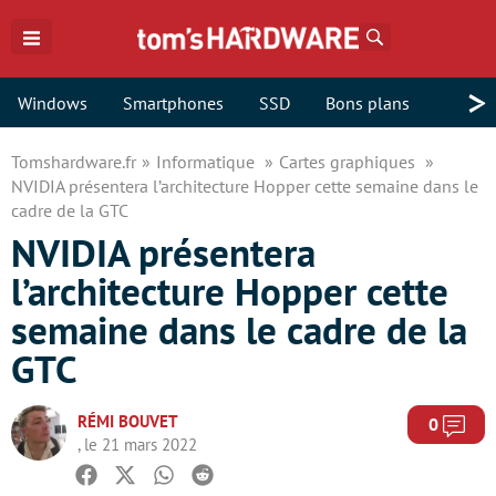
Rechercher
>
Windows
Smartphones
SSD
Bons plans
Tomshardware.fr
Informatique
Cartes graphiques
NVIDIA présentera l’architecture Hopper cette semaine dans le
cadre de la GTC
NVIDIA présentera
l’architecture Hopper cette
semaine dans le cadre de la
GTC
RÉMI BOUVET
Com
0
, le 21 mars 2022
Facebook
Twitter
Whatsapp
Reddit