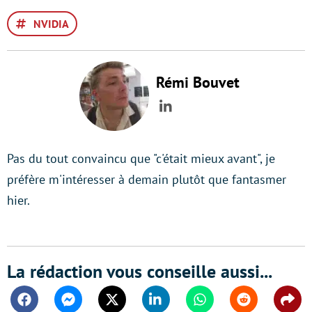
NVIDIA
Rémi Bouvet
LinkedIn
Pas du tout convaincu que "c'était mieux avant", je
préfère m'intéresser à demain plutôt que fantasmer
hier.
La rédaction vous conseille aussi...
Facebook
Messenger
Twitter
Linkedin
Whatsapp
Reddit
Shar