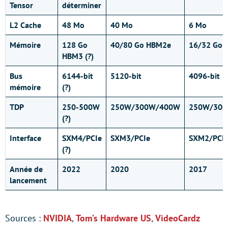
Tensor
déterminer
L2 Cache
48 Mo
40 Mo
6 Mo
Mémoire
128 Go
40/80 Go HBM2e
16/32 Go 
HBM3 (?)
Bus
6144-bit
5120-bit
4096-bit
mémoire
(?)
TDP
250-500W
250W/300W/400W
250W/30
(?)
Interface
SXM4/PCIe
SXM3/PCIe
SXM2/PCI
(?)
Année de
2022
2020
2017
lancement
Sources :
NVIDIA
,
Tom’s Hardware US
,
VideoCardz