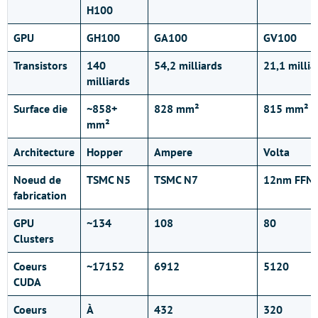
H100
GPU
GH100
GA100
GV100
Transistors
140
54,2 milliards
21,1 millia
milliards
Surface die
~858+
828 mm²
815 mm²
mm²
Architecture
Hopper
Ampere
Volta
Noeud de
TSMC N5
TSMC N7
12nm FFN
fabrication
GPU
~134
108
80
Clusters
Coeurs
~17152
6912
5120
CUDA
Coeurs
À
432
320