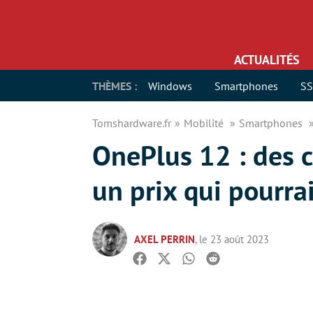
ACTUALITÉS
THÈMES :
Windows
Smartphones
S
Tomshardware.fr
Mobilité
Smartphones
OnePlus 12 : des 
un prix qui pourrai
AXEL PERRIN
, le 23 août 2023
Facebook
Twitter
Whatsapp
Reddit