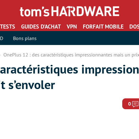
TESTS
GUIDES D’ACHAT
VPN
FORFAIT MOBILE
DOS
SD
Bons plans
OnePlus 12 : des caractéristiques impressionnantes mais un prix 
caractéristiques impressio
t s’envoler
0