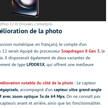
Plus 12 © OnLeaks / Smartprix
lioration de la photo
ussion numérique, en français), le compte d’un
s 12 serait équipé du processeur
Snapdragon 8 Gen 3
, le
le. Il disposerait également de deux variantes de
lement de type
LPDDR5X
, qui offrent une meilleure
mélioration notable du côté de la photo
: Le capteur
égapixels
, accompagné d’un
capteur ultra grand-angle
tif avec zoom optique 3x de 64 Mpx
. On ne connaît pas
apteurs avant et arrière, ainsi que les fonctionnalités