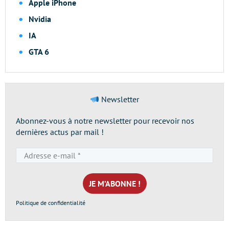
Apple iPhone
Nvidia
IA
GTA 6
Newsletter
Abonnez-vous à notre newsletter pour recevoir nos
dernières actus par mail !
Adresse
e-
mail
*
Politique de confidentialité