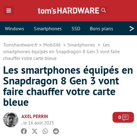
Rechercher
>
Windows
Smartphones
SSD
Bons plans
Tomshardware.fr
Mobilité
Smartphones
Les
smartphones équipés en Snapdragon 8 Gen 3 vont faire
chauffer votre carte bleue
Les smartphones équipés en
Snapdragon 8 Gen 3 vont
faire chauffer votre carte
bleue
AXEL PERRIN
Com
0
, le 16 août 2023
Facebook
Twitter
Whatsapp
Reddit