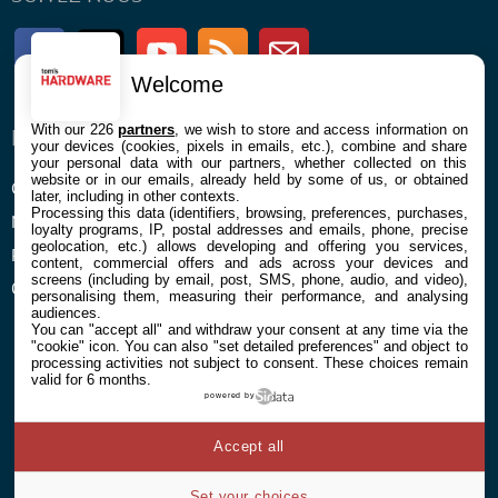
Facebook
Twitter
Youtube
RSS
Newsletter
Welcome
With our 226
partners
, we wish to store and access information on
ENTREPRISE
À PROPOS
your devices (cookies, pixels in emails, etc.), combine and share
your personal data with our partners, whether collected on this
website or in our emails, already held by some of us, or obtained
Confidentialité et Cookies
Contact
later, including in other contexts.
Processing this data (identifiers, browsing, preferences, purchases,
Mentions légales et CGU
loyalty programs, IP, postal addresses and emails, phone, precise
geolocation, etc.) allows developing and offering you services,
Préférences Cookies
content, commercial offers and ads across your devices and
screens (including by email, post, SMS, phone, audio, and video),
Qui sommes nous
personalising them, measuring their performance, and analysing
audiences.
You can "accept all" and withdraw your consent at any time via the
"cookie" icon
. You can also "set detailed preferences" and object to
processing activities not subject to consent. These choices remain
valid for 6 months.
powered by
© 2026 Galaxie Media Tous droits réservés
Accept all
Set your choices