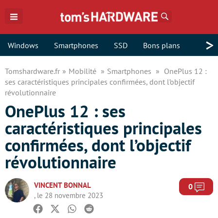
Rechercher
>
Windows
Smartphones
SSD
Bons plans
Tomshardware.fr
Mobilité
Smartphones
OnePlus 12 :
ses caractéristiques principales confirmées, dont l’objectif
révolutionnaire
OnePlus 12 : ses
caractéristiques principales
confirmées, dont l’objectif
révolutionnaire
VINCENT BONNAL
Com
0
, le 28 novembre 2023
Facebook
Twitter
Whatsapp
Reddit