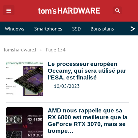
Recherch
>
Windows
Smartphones
SSD
Bons plans
Tomshardware.fr
Page 154
Le processeur européen
Occamy, qui sera utilisé par
l’ESA, est finalisé
10/05/2023
AMD nous rappelle que sa
RX 6800 est meilleure que la
GeForce RTX 3070, mais se
trompe…