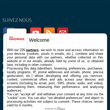
SUIVEZ-NOUS
Facebook
Twitter
Youtube
RSS
Newsletter
Welcome
With our 226
partners
, we wish to store and access information on
ENTREPRISE
À PROPOS
your devices (cookies, pixels in emails, etc.), combine and share
your personal data with our partners, whether collected on this
website or in our emails, already held by some of us, or obtained
Confidentialité et Cookies
Contact
later, including in other contexts.
Processing this data (identifiers, browsing, preferences, purchases,
Mentions légales et CGU
loyalty programs, IP, postal addresses and emails, phone, precise
geolocation, etc.) allows developing and offering you services,
Préférences Cookies
content, commercial offers and ads across your devices and
screens (including by email, post, SMS, phone, audio, and video),
Qui sommes nous
personalising them, measuring their performance, and analysing
audiences.
You can "accept all" and withdraw your consent at any time via the
"cookie" icon
. You can also "set detailed preferences" and object to
processing activities not subject to consent. These choices remain
valid for 6 months.
powered by