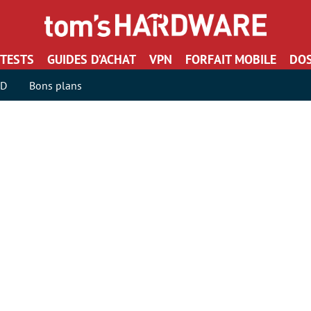
TESTS
GUIDES D’ACHAT
VPN
FORFAIT MOBILE
DOS
SD
Bons plans