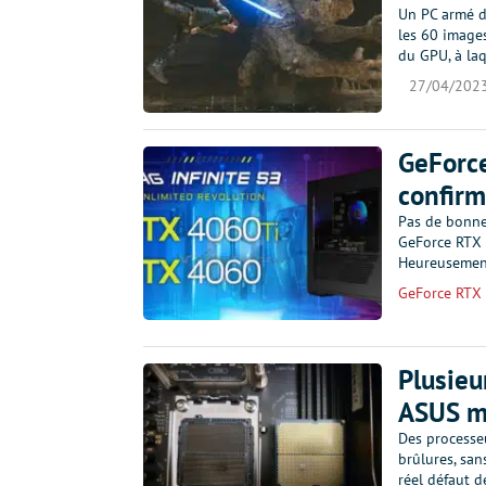
Un PC armé d
les 60 image
du GPU, à la
27/04/202
GeForce
confirm
Pas de bonne
GeForce RTX 
Heureusement
GeForce RTX
Plusieu
ASUS m
Des processe
brûlures, san
réel défaut d