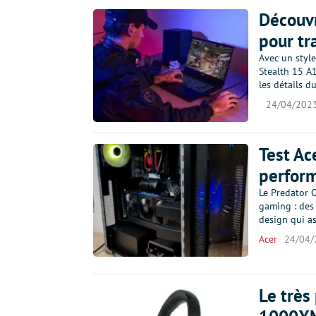
Découv
pour tr
Avec un style
Stealth 15 A1
les détails d
24/04/202
Test Ac
perform
Le Predator 
gaming : des
design qui a
Acer
24/04/
Le très