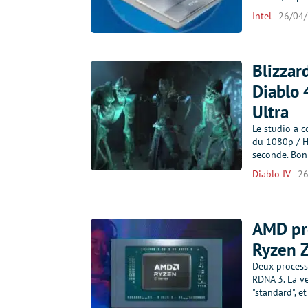
Intel
26/04
Blizzar
Diablo 
Ultra
Le studio a 
du 1080p / H
seconde. Bon
Diablo IV
26
AMD pr
Ryzen Z
Deux processe
RDNA 3. La v
"standard", e