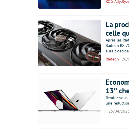
ROG Ally
,
Ryz
La proc
celle q
Après les Ra
Radeon RX 78
aurait décid
Radeon
26/
Economi
13″ che
Rendez-vous 
une réduction
25/04/202