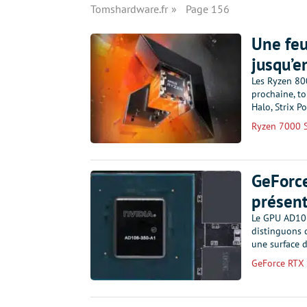
Tomshardware.fr
Page 156
Une feu
jusqu’e
Les Ryzen 800
prochaine, to
Halo, Strix P
Ryzen 7000 S
GeForce
présen
Le GPU AD106
distinguons 
une surface 
GeForce RTX