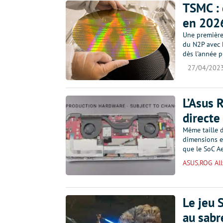
TSMC : 
en 202
Une première 
du N2P avec B
dès l'année 
27/04/202
L’Asus 
directe
Même taille d
dimensions e
que le SoC Ae
ASUS
,
ROG All
Le jeu 
au sabr