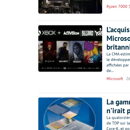
Ryzen 7000 S
L’acquis
Microso
britann
La CMA estime
le développe
affichées par
de…
Microsoft
2
La gam
n’irait
La quatorziè
de TDP sur l
Core-K, et po