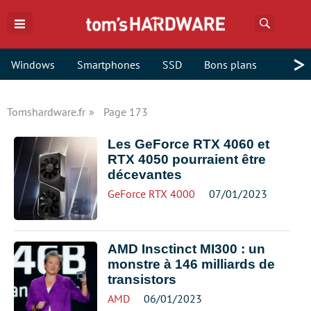
Recherch
>
Windows
Smartphones
SSD
Bons plans
Tomshardware.fr
Page 173
Les GeForce RTX 4060 et
RTX 4050 pourraient être
décevantes
GeForce RTX 4000
07/01/2023
AMD Insctinct MI300 : un
monstre à 146 milliards de
transistors
AMD
06/01/2023