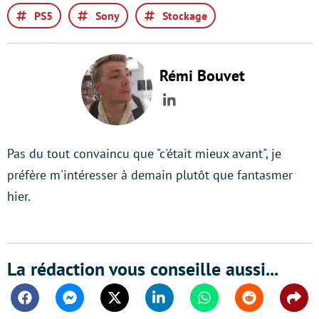
PS5
Sony
Stockage
Rémi Bouvet
LinkedIn
Pas du tout convaincu que "c'était mieux avant", je
préfère m'intéresser à demain plutôt que fantasmer
hier.
La rédaction vous conseille aussi...
Facebook
Messenger
Twitter
Linkedin
Whatsapp
Reddit
Shar