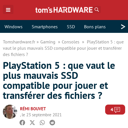
Rechercher
>
Windows
Smartphones
SSD
Bons plans
Tomshardware.fr
Gaming
Consoles
PlayStation 5 : que
vaut le plus mauvais SSD compatible pour jouer et transférer
des fichiers ?
PlayStation 5 : que vaut le
plus mauvais SSD
compatible pour jouer et
transférer des fichiers ?
RÉMI BOUVET
Com
4
, le 23 septembre 2021
Facebook
Twitter
Whatsapp
Reddit