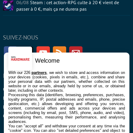
06/08
Steam : cet action-RPG culte à 20 € vient de
passer à 0 €, mais ça ne durera pas
SUIVEZ-NOUS
Facebook
Twitter
Youtube
RSS
Newsletter
Welcome
With our 226
partners
, we wish to store and access information on
ENTREPRISE
À PROPOS
your devices (cookies, pixels in emails, etc.), combine and share
your personal data with our partners, whether collected on this
website or in our emails, already held by some of us, or obtained
Confidentialité et Cookies
Contact
later, including in other contexts.
Processing this data (identifiers, browsing, preferences, purchases,
Mentions légales et CGU
loyalty programs, IP, postal addresses and emails, phone, precise
geolocation, etc.) allows developing and offering you services,
Préférences Cookies
content, commercial offers and ads across your devices and
screens (including by email, post, SMS, phone, audio, and video),
Qui sommes nous
personalising them, measuring their performance, and analysing
audiences.
You can "accept all" and withdraw your consent at any time via the
"cookie" icon
. You can also "set detailed preferences" and object to