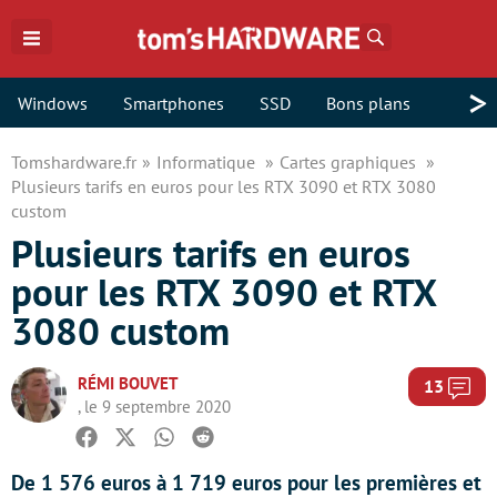
Rechercher
>
Windows
Smartphones
SSD
Bons plans
Tomshardware.fr
Informatique
Cartes graphiques
Plusieurs tarifs en euros pour les RTX 3090 et RTX 3080
custom
Plusieurs tarifs en euros
pour les RTX 3090 et RTX
3080 custom
RÉMI BOUVET
Com
13
, le 9 septembre 2020
Facebook
Twitter
Whatsapp
Reddit
De 1 576 euros à 1 719 euros pour les premières et