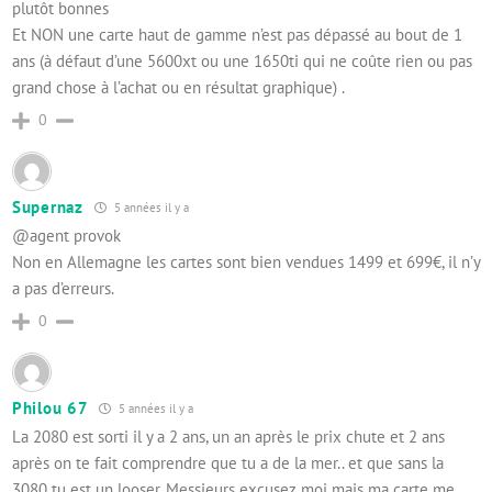
plutôt bonnes
Et NON une carte haut de gamme n’est pas dépassé au bout de 1
ans (à défaut d’une 5600xt ou une 1650ti qui ne coûte rien ou pas
grand chose à l’achat ou en résultat graphique) .
0
Supernaz
5 années il y a
@agent provok
Non en Allemagne les cartes sont bien vendues 1499 et 699€, il n’y
a pas d’erreurs.
0
Philou 67
5 années il y a
La 2080 est sorti il y a 2 ans, un an après le prix chute et 2 ans
après on te fait comprendre que tu a de la mer.. et que sans la
3080 tu est un looser. Messieurs excusez moi mais ma carte me