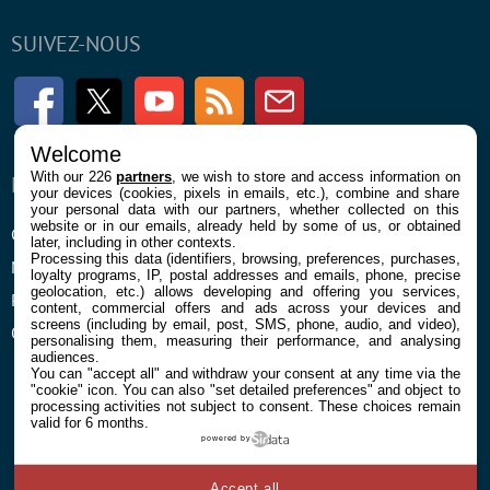
SUIVEZ-NOUS
Facebook
Twitter
Youtube
RSS
Newsletter
Welcome
With our 226
partners
, we wish to store and access information on
ENTREPRISE
À PROPOS
your devices (cookies, pixels in emails, etc.), combine and share
your personal data with our partners, whether collected on this
website or in our emails, already held by some of us, or obtained
Confidentialité et Cookies
Contact
later, including in other contexts.
Processing this data (identifiers, browsing, preferences, purchases,
Mentions légales et CGU
loyalty programs, IP, postal addresses and emails, phone, precise
geolocation, etc.) allows developing and offering you services,
Préférences Cookies
content, commercial offers and ads across your devices and
screens (including by email, post, SMS, phone, audio, and video),
Qui sommes nous
personalising them, measuring their performance, and analysing
audiences.
You can "accept all" and withdraw your consent at any time via the
"cookie" icon
. You can also "set detailed preferences" and object to
processing activities not subject to consent. These choices remain
valid for 6 months.
powered by
© 2026 Galaxie Media Tous droits réservés
Accept all