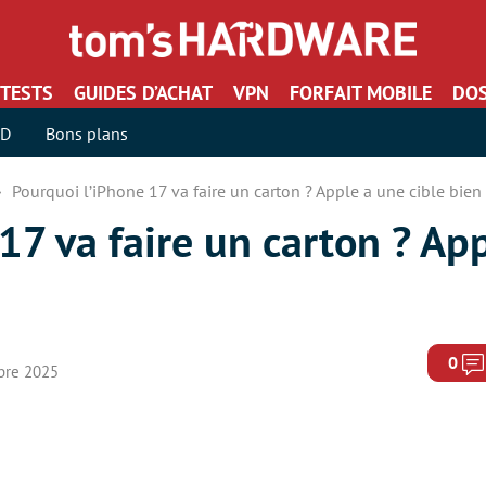
TESTS
GUIDES D’ACHAT
VPN
FORFAIT MOBILE
DOS
SD
Bons plans
Pourquoi l’iPhone 17 va faire un carton ? Apple a une cible bien
17 va faire un carton ? Ap
0
mbre 2025