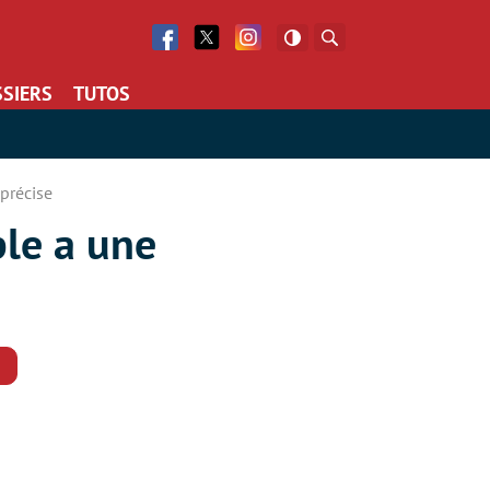
Facebook
Twitter
Facebook
Rechercher
SIERS
TUTOS
 précise
ple a une
Commentaires