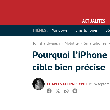
ACTUALITÉS
THÈMES :
Windows
Smartphones
S
Tomshardware.fr
Mobilité
Smartphones
Pourquoi l’iPhone 
cible bien précise
CHARLES GOUIN-PEYROT
, le 24 septe
Facebook
Twitter
Whatsapp
Reddit