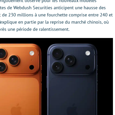
 l’engouement observé pour les nouveaux modèles
ystes de Webdush Securities anticipent une hausse des
t de 230 millions à une fourchette comprise entre 240 et
’explique en partie par la reprise du marché chinois, où
rès une période de ralentissement.