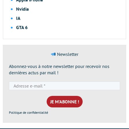
Nvidia
IA
GTA 6
Newsletter
Abonnez-vous à notre newsletter pour recevoir nos
dernières actus par mail !
Adresse
e-
mail
*
Politique de confidentialité