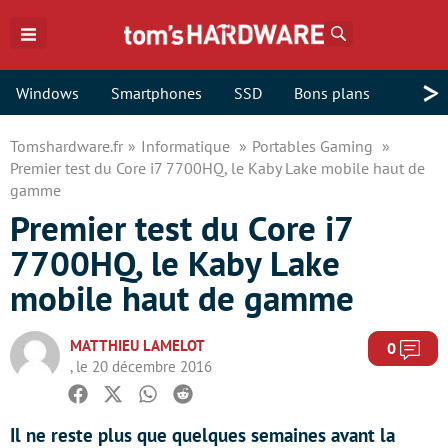
Rechercher
>
Windows
Smartphones
SSD
Bons plans
Tomshardware.fr
Informatique
Portables Gaming
Premier test du Core i7 7700HQ, le Kaby Lake mobile haut de
gamme
Premier test du Core i7
7700HQ, le Kaby Lake
mobile haut de gamme
MATTHIEU LAMELOT
Com
0
, le 20 décembre 2016
Facebook
Twitter
Whatsapp
Reddit
Il ne reste plus que quelques semaines avant la