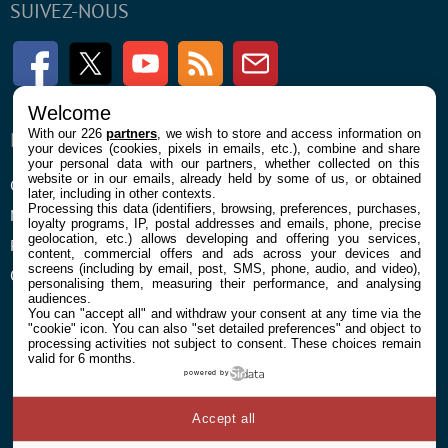
SUIVEZ-NOUS
Facebook
Twitter
Youtube
RSS
Newsletter
Welcome
With our 226
partners
, we wish to store and access information on
ENTREPRISE
À PROPOS
your devices (cookies, pixels in emails, etc.), combine and share
your personal data with our partners, whether collected on this
website or in our emails, already held by some of us, or obtained
Confidentialité et Cookies
Contact
later, including in other contexts.
Processing this data (identifiers, browsing, preferences, purchases,
Mentions légales et CGU
loyalty programs, IP, postal addresses and emails, phone, precise
geolocation, etc.) allows developing and offering you services,
Préférences Cookies
content, commercial offers and ads across your devices and
screens (including by email, post, SMS, phone, audio, and video),
Qui sommes nous
personalising them, measuring their performance, and analysing
audiences.
You can "accept all" and withdraw your consent at any time via the
"cookie" icon
. You can also "set detailed preferences" and object to
processing activities not subject to consent. These choices remain
valid for 6 months.
powered by
© 2026 Galaxie Media Tous droits réservés
Accept all