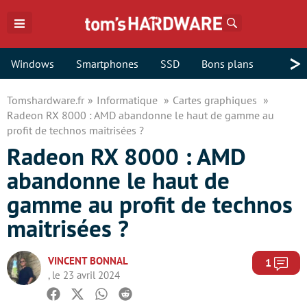
Rechercher
>
Windows
Smartphones
SSD
Bons plans
Tomshardware.fr
Informatique
Cartes graphiques
Radeon RX 8000 : AMD abandonne le haut de gamme au
profit de technos maitrisées ?
Radeon RX 8000 : AMD
abandonne le haut de
gamme au profit de technos
maitrisées ?
VINCENT BONNAL
Com
1
, le 23 avril 2024
Facebook
Twitter
Whatsapp
Reddit