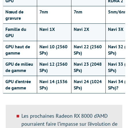
GPU
RDNA 2
Nœud de
7nm
7nm
5nm/6nm
gravure
Famille du
Navi 1X
Navi 2X
Navi 3X
GPU
GPU haut de
Navi 10 (2560
Navi 22 (2560
Navi 32 (
gamme
SPs)
SPs)
SPs)
GPU de milieu
Navi 12 (2560
Navi 23 (2048
Navi 33 (
de gamme
SPs)
SPs)
SPs)
GPU d’entrée
Navi 14 (1536
Navi 24 (1024
Navi 34 (
de gamme
SPs)
SPs)
SPs)?
Les prochaines Radeon RX 8000 d’AMD
pourraient faire l’impasse sur l’évolution de