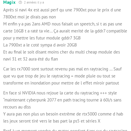
Magix
2 années il y a
Après si navi 4x est aussi perf qu une 7900xt pour le prix d une
7800xt moi je dirais pas non
M enfin y a pas 2ans AMD nous faisait un speetch, si t as pas une
carte 16GB t a raté ta vie… Ça aurait merité de la gddr7 compatible
pour y mettre les futur module gddr7 3GB
La 7900xt a le coté sympa d avoir 20GB
Et au final le soit disant moins cher du multi cheap module des
navi 31 et 32 aura été du flan
Car les rx7000 sont surtout revenu pas mal en raytracing … Sauf
que vu que trop de jeu le raytracing = mode pluie ou tout se
transforme en inondation pour mettre de l effet miroir partout
En face si NVIDIA nous rejoue la carte du raytracing +++ style
“maintenant cyberpunk 2077 en path tracing tourne à 60i/s sans
recours au dlss
Y aura pas non plus un besoin extrême de rtx5000 comme d hab
les jeux seront tiré vers le bas part la ps5 et séries X
Bref à un moment vendre du matos pendant 6ans sur du raytracing