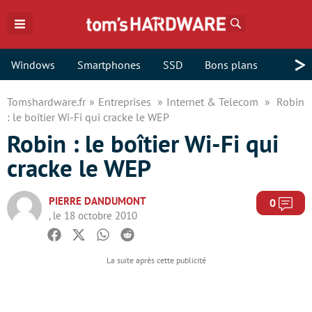
Rechercher
>
Windows
Smartphones
SSD
Bons plans
Tomshardware.fr
Entreprises
Internet & Telecom
Robin
: le boîtier Wi-Fi qui cracke le WEP
Robin : le boîtier Wi-Fi qui
cracke le WEP
PIERRE DANDUMONT
Com
0
, le 18 octobre 2010
Facebook
Twitter
Whatsapp
Reddit