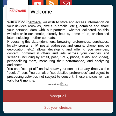
Facebook
Twitter
Youtube
RSS
Newsletter
Welcome
With our 226
partners
, we wish to store and access information on
ENTREPRISE
À PROPOS
your devices (cookies, pixels in emails, etc.), combine and share
your personal data with our partners, whether collected on this
website or in our emails, already held by some of us, or obtained
Confidentialité et Cookies
Contact
later, including in other contexts.
Processing this data (identifiers, browsing, preferences, purchases,
Mentions légales et CGU
loyalty programs, IP, postal addresses and emails, phone, precise
geolocation, etc.) allows developing and offering you services,
Préférences Cookies
content, commercial offers and ads across your devices and
screens (including by email, post, SMS, phone, audio, and video),
Qui sommes nous
personalising them, measuring their performance, and analysing
audiences.
You can "accept all" and withdraw your consent at any time via the
"cookie" icon
. You can also "set detailed preferences" and object to
processing activities not subject to consent. These choices remain
valid for 6 months.
powered by
© 2026 Galaxie Media Tous droits réservés
Accept all
Set your choices