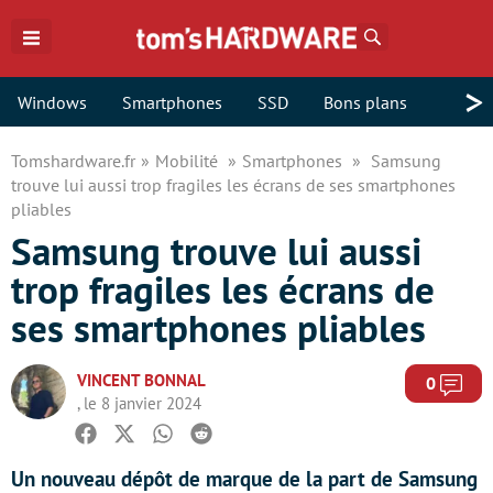
Rechercher
>
Windows
Smartphones
SSD
Bons plans
Tomshardware.fr
Mobilité
Smartphones
Samsung
trouve lui aussi trop fragiles les écrans de ses smartphones
pliables
Samsung trouve lui aussi
trop fragiles les écrans de
ses smartphones pliables
VINCENT BONNAL
Com
0
, le 8 janvier 2024
Facebook
Twitter
Whatsapp
Reddit
Un nouveau dépôt de marque de la part de Samsung